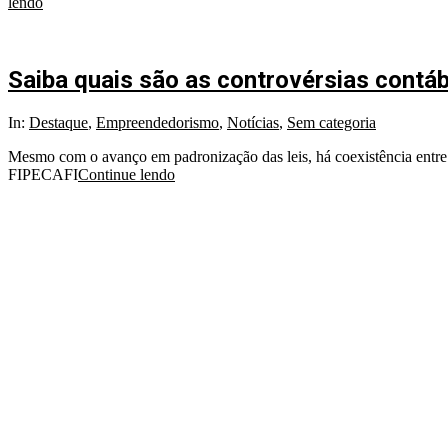
lendo
Saiba quais são as controvérsias contábe
In:
Destaque
,
Empreendedorismo
,
Notícias
,
Sem categoria
Mesmo com o avanço em padronização das leis, há coexistência entre as
FIPECAFI
Continue lendo