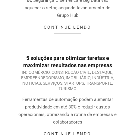
IA, Segurança Cibernética e Big Data vão
aquecer o setor, segundo levantamento do
Grupo Hub
CONTINUE LENDO
5 soluções para otimizar tarefas e
maximizar resultados nas empresas
IN:
COMÉRCIO
,
CONSTRUÇÃO CIVIL
,
DESTAQUE
,
EMPREENDEDORISMO
,
IMOBILIÁRIO
,
INDÚSTRIA
,
NOTÍCIAS
,
SERVIÇOS
,
STARTUPS
,
TRANSPORTE
,
TURISMO
Ferramentas de automação podem aumentar
produtividade em até 30% e reduzir custos
operacionais, otimizando a rotina de empresas e
colaboradores
CONTINUE LENDO