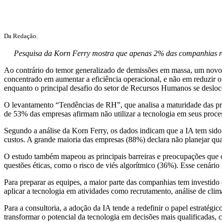
Da Redação.
Pesquisa da Korn Ferry mostra que apenas 2% das companhias redu
Ao contrário do temor generalizado de demissões em massa, um novo es
concentrado em aumentar a eficiência operacional, e não em reduzir 
enquanto o principal desafio do setor de Recursos Humanos se deslocou
O levantamento “Tendências de RH”, que analisa a maturidade das prát
de 53% das empresas afirmam não utilizar a tecnologia em seus proc
Segundo a análise da Korn Ferry, os dados indicam que a IA tem sido
custos. A grande maioria das empresas (88%) declara não planejar qu
O estudo também mapeou as principais barreiras e preocupações que cer
questões éticas, como o risco de viés algorítmico (36%). Esse cenário
Para preparar as equipes, a maior parte das companhias tem investido
aplicar a tecnologia em atividades como recrutamento, análise de clima
Para a consultoria, a adoção da IA tende a redefinir o papel estratégi
transformar o potencial da tecnologia em decisões mais qualificadas, 