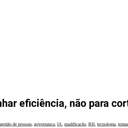
ar eficiência, não para cort
gestão de pessoas
,
governança
,
IA
,
qualificação
,
RH
,
tecnologia
,
tomad