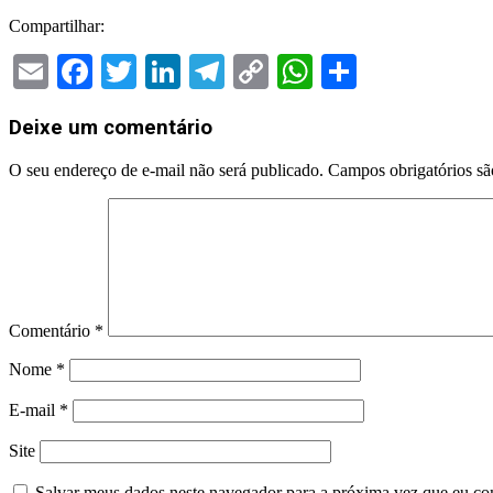
Compartilhar:
Email
Facebook
Twitter
LinkedIn
Telegram
Copy
WhatsApp
Share
Link
2026-
Deixe um comentário
03-
27
O seu endereço de e-mail não será publicado.
Campos obrigatórios s
Comentário
*
Nome
*
E-mail
*
Site
Salvar meus dados neste navegador para a próxima vez que eu co