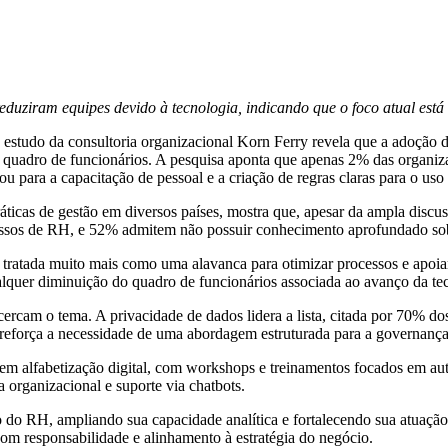
ziram equipes devido à tecnologia, indicando que o foco atual está 
tudo da consultoria organizacional Korn Ferry revela que a adoção de I
o quadro de funcionários. A pesquisa aponta que apenas 2% das organiz
 para a capacitação de pessoal e a criação de regras claras para o uso
icas de gestão em diversos países, mostra que, apesar da ampla discuss
essos de RH, e 52% admitem não possuir conhecimento aprofundado sob
 tratada muito mais como uma alavanca para otimizar processos e apoi
alquer diminuição do quadro de funcionários associada ao avanço da te
cam o tema. A privacidade de dados lidera a lista, citada por 70% dos e
 reforça a necessidade de uma abordagem estruturada para a governança 
 em alfabetização digital, com workshops e treinamentos focados em au
 organizacional e suporte via chatbots.
co do RH, ampliando sua capacidade analítica e fortalecendo sua atuação 
com responsabilidade e alinhamento à estratégia do negócio.