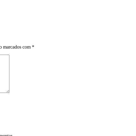
ão marcados com
*
mentar.