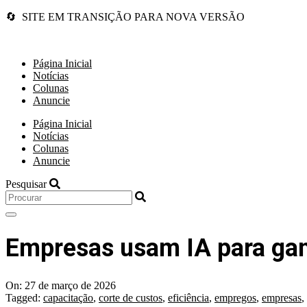
🔄 SITE EM TRANSIÇÃO PARA NOVA VERSÃO
Página Inicial
Notícias
Colunas
Anuncie
Página Inicial
Notícias
Colunas
Anuncie
Pesquisar
Empresas usam IA para ganh
On:
27 de março de 2026
Tagged:
capacitação
,
corte de custos
,
eficiência
,
empregos
,
empresas
,