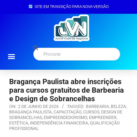
SITE EM TRANSIÇÃO PARA NOVA VERSÃO
Página Inicial
Bragança Paulista abre inscrições
para cursos gratuitos de Barbearia
e Design de Sobrancelhas
ON:
2 DE JUNHO DE 2026
TAGGED:
BARBEARIA
,
BELEZA
,
BRAGANÇA PAULISTA
,
CAPACITAÇÃO
,
CURSOS
,
DESIGN DE
SOBRANCELHAS
,
EMPREENDEDORISMO
,
EMPREENDER
,
ESTÉTICA
,
INDEPENDÊNCIA FINANCEIRA
,
QUALIFICAÇÃO
PROFISSIONAL