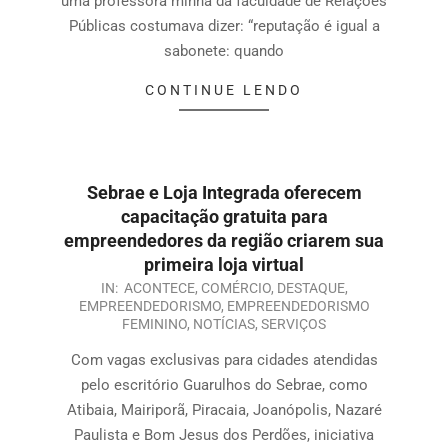
uma professora minha da faculdade de Relações
Públicas costumava dizer: “reputação é igual a
sabonete: quando
CONTINUE LENDO
Sebrae e Loja Integrada oferecem
capacitação gratuita para
empreendedores da região criarem sua
primeira loja virtual
IN:
ACONTECE
,
COMÉRCIO
,
DESTAQUE
,
EMPREENDEDORISMO
,
EMPREENDEDORISMO
FEMININO
,
NOTÍCIAS
,
SERVIÇOS
Com vagas exclusivas para cidades atendidas
pelo escritório Guarulhos do Sebrae, como
Atibaia, Mairiporã, Piracaia, Joanópolis, Nazaré
Paulista e Bom Jesus dos Perdões, iniciativa