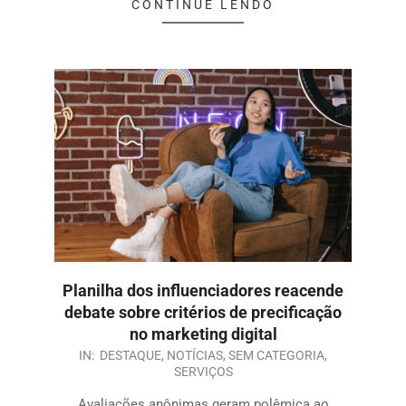
CONTINUE LENDO
Planilha dos influenciadores reacende
debate sobre critérios de precificação
no marketing digital
IN:
DESTAQUE
,
NOTÍCIAS
,
SEM CATEGORIA
,
SERVIÇOS
Avaliações anônimas geram polêmica ao