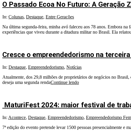
O Passado Ecoa No Futuro: A Geração Z
2024-
In:
Colunas
,
Destaque
,
Entre Gerações
12-
Na última segunda-feira, minha avó faleceu aos 78 anos. Embora na f
02
experiências que viveu durante a ditadura militar no Brasil. Ela relato
Cresce o empreendedorismo na terceira
2024-
In:
Destaque
,
Empreendedorismo
,
Notícias
09-
Atualmente, dos 29,8 milhões de proprietários de negócios no Brasil,
26
deseja uma segunda renda
Continue lendo
MaturiFest 2024: maior festival de tra
2024-
In:
Acontece
,
Destaque
,
Empreendedorismo
,
Empreendedorismo Fem
08-
7ª edição do evento pretende levar 1500 pessoas presencialmente e ma
05