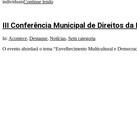
individuais
Continue lendo
III Conferência Municipal de Direitos da
2024-
In:
Acontece
,
Destaque
,
Notícias
,
Sem categoria
06-
O evento abordará o tema “Envelhecimento Multicultural e Democracia
25