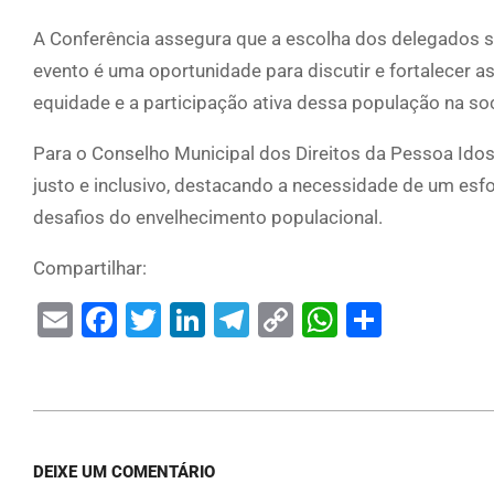
A Conferência assegura que a escolha dos delegados seja
evento é uma oportunidade para discutir e fortalecer a
equidade e a participação ativa dessa população na so
Para o Conselho Municipal dos Direitos da Pessoa Idos
justo e inclusivo, destacando a necessidade de um esfo
desafios do envelhecimento populacional.
Compartilhar:
Email
Facebook
Twitter
LinkedIn
Telegram
Copy
WhatsAp
Share
Link
DEIXE UM COMENTÁRIO