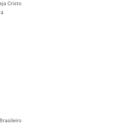
eja Cristo
rá
rasileiro