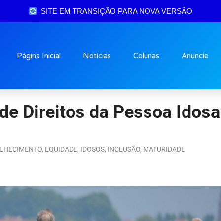
SITE EM TRANSIÇÃO PARA NOVA VERSÃO
Página Inicial
Notícias
Colunas
Anuncie
 de Direitos da Pessoa Idos
LHECIMENTO
,
EQUIDADE
,
IDOSOS
,
INCLUSÃO
,
MATURIDADE