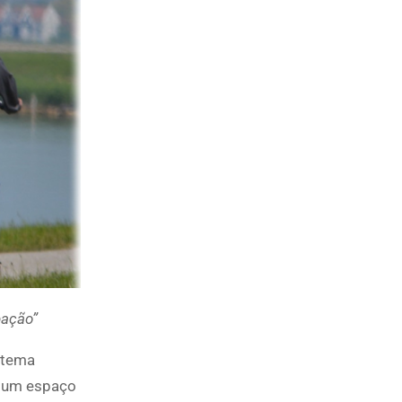
pação”
o tema
er um espaço