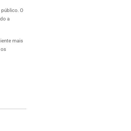
 público. O
ndo a
biente mais
 os