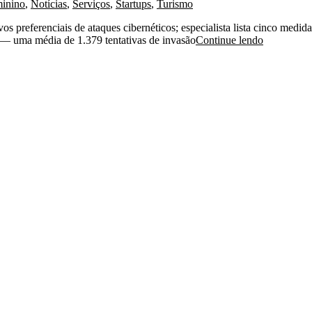
inino
,
Notícias
,
Serviços
,
Startups
,
Turismo
s preferenciais de ataques cibernéticos; especialista lista cinco medida
4 — uma média de 1.379 tentativas de invasão
Continue lendo