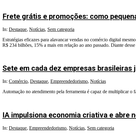
Frete grátis e promoções: como peque
In:
Destaque
,
Notícias
,
Sem categoria
Estratégias eficazes para alavancar vendas no comércio digital mesm
R$ 234 bilhões, 15% a mais em relação ao ano passado. Diante desse c
Sete em cada dez empresas brasileiras
In:
Comércio
,
Destaque
,
Empreendedorismo
,
Notícias
Automação no atendimento pela ferramenta é capaz de multiplicar o 
IA impulsiona economia criativa e abre 
In:
Destaque
,
Empreendedorismo
,
Notícias
,
Sem categoria