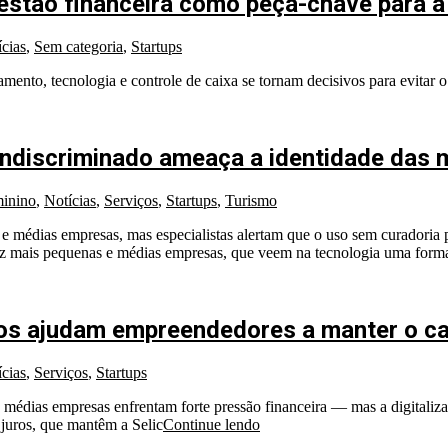
gestão financeira como peça-chave para 
cias
,
Sem categoria
,
Startups
nto, tecnologia e controle de caixa se tornam decisivos para evitar o
indiscriminado ameaça a identidade das 
inino
,
Notícias
,
Serviços
,
Startups
,
Turismo
as e médias empresas, mas especialistas alertam que o uso sem curadoria
 vez mais pequenas e médias empresas, que veem na tecnologia uma form
os ajudam empreendedores a manter o ca
cias
,
Serviços
,
Startups
e médias empresas enfrentam forte pressão financeira — mas a digitaliz
 juros, que mantêm a Selic
Continue lendo