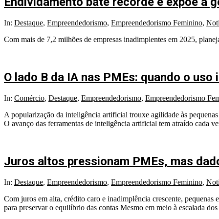
Endividamento bate recorde e expõe a 
In:
Destaque
,
Empreendedorismo
,
Empreendedorismo Feminino
,
Notí
Com mais de 7,2 milhões de empresas inadimplentes em 2025, planejame
O lado B da IA nas PMEs: quando o uso 
In:
Comércio
,
Destaque
,
Empreendedorismo
,
Empreendedorismo Fem
A popularização da inteligência artificial trouxe agilidade às pequen
O avanço das ferramentas de inteligência artificial tem atraído cada
Juros altos pressionam PMEs, mas dad
In:
Destaque
,
Empreendedorismo
,
Empreendedorismo Feminino
,
Notí
Com juros em alta, crédito caro e inadimplência crescente, pequenas 
para preservar o equilíbrio das contas Mesmo em meio à escalada dos