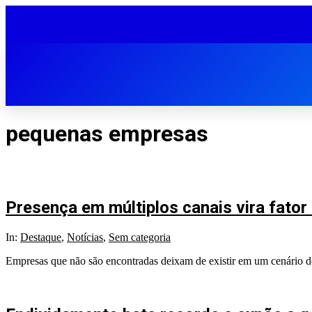
pequenas empresas
Presença em múltiplos canais vira fator
In:
Destaque
,
Notícias
,
Sem categoria
Empresas que não são encontradas deixam de existir em um cenário d