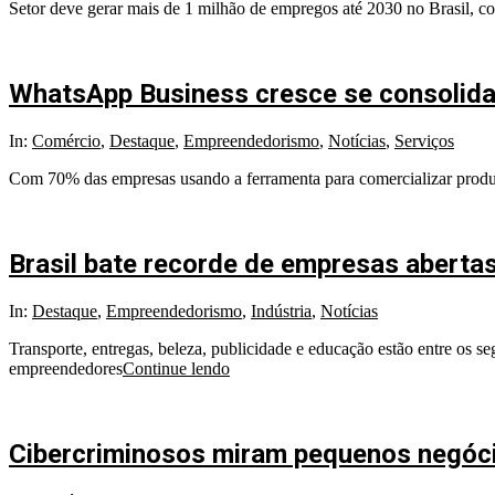
Setor deve gerar mais de 1 milhão de empregos até 2030 no Brasil, c
WhatsApp Business cresce se consolid
In:
Comércio
,
Destaque
,
Empreendedorismo
,
Notícias
,
Serviços
Com 70% das empresas usando a ferramenta para comercializar produt
Brasil bate recorde de empresas abert
In:
Destaque
,
Empreendedorismo
,
Indústria
,
Notícias
Transporte, entregas, beleza, publicidade e educação estão entre os 
empreendedores
Continue lendo
Cibercriminosos miram pequenos negóci