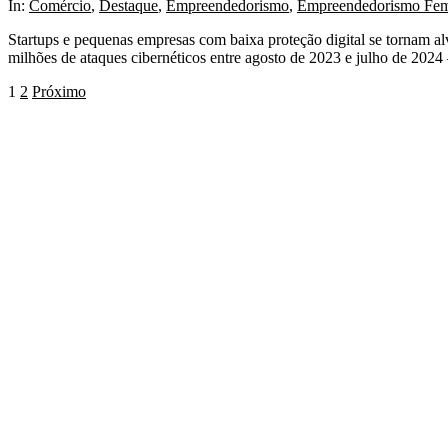
In:
Comércio
,
Destaque
,
Empreendedorismo
,
Empreendedorismo Fem
Startups e pequenas empresas com baixa proteção digital se tornam alvo
milhões de ataques cibernéticos entre agosto de 2023 e julho de 202
1
2
Próximo