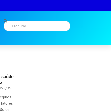
e saúde
o
RVIÇOS
Seguros
 fatores
ção de