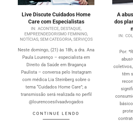
Live Discute Cuidados Home
A abus
Care com Especialistas
dos pla
IN:
ACONTECE
,
DESTAQUE
,
EMPREENDEDORISMO FEMININO
,
IN:
CO
NOTÍCIAS
,
SEM CATEGORIA
,
SERVIÇOS
Neste domingo, (21) às 18h, a dra. Ana
Por: *
Paula Lourenço – especialista em
abusi
Direito da Saúde em Bragança
coletivos
Paulista – conversa pelo Instagram
têm 
com médica Lia Steinberg sobre o
recor
tema “Cuidados Home Care”; a
signif
transmissão será realizada no perfil
consumid
@lourencoesilvaadvogados
básico
prot
CONTINUE LENDO
contrat