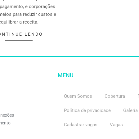
 pagamento, e corporações
eios para reduzir custos e
equilibrar a receita.
ONTINUE LENDO
MENU
Quem Somos
Cobertura
Política de privacidade
Galeria
onexões
imento
Cadastrar vagas
Vagas