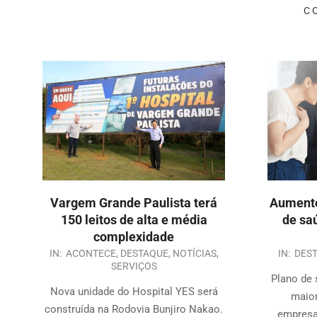
C
Vargem Grande Paulista terá
Aumento
150 leitos de alta e média
de sa
complexidade
IN:
ACONTECE
,
DESTAQUE
,
NOTÍCIAS
,
IN:
DES
SERVIÇOS
Plano de 
Nova unidade do Hospital YES será
maior
construída na Rodovia Bunjiro Nakao.
empresas