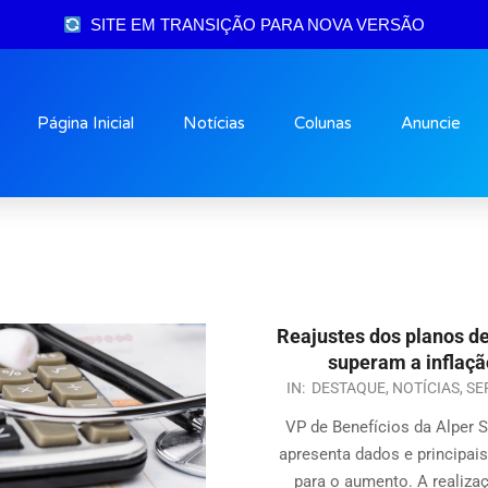
SITE EM TRANSIÇÃO PARA NOVA VERSÃO
Página Inicial
Notícias
Colunas
Anuncie
Reajustes dos planos d
superam a inflaçã
IN:
DESTAQUE
,
NOTÍCIAS
,
SE
VP de Benefícios da Alper 
apresenta dados e principais
para o aumento. A realiza