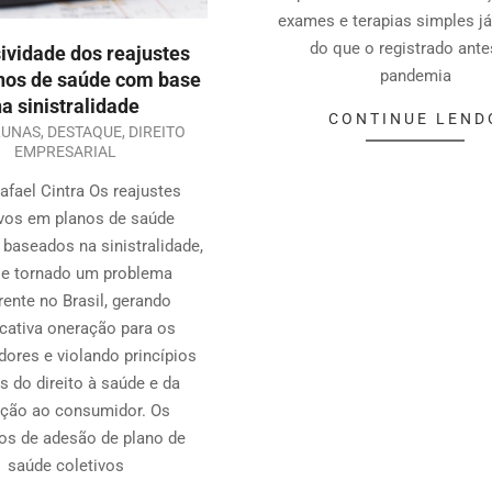
exames e terapias simples já
do que o registrado ante
ividade dos reajustes
pandemia
nos de saúde com base
na sinistralidade
CONTINUE LEND
LUNAS
,
DESTAQUE
,
DIREITO
EMPRESARIAL
Rafael Cintra Os reajustes
vos em planos de saúde
, baseados na sinistralidade,
se tornado um problema
rente no Brasil, gerando
icativa oneração para os
ores e violando princípios
s do direito à saúde e da
eção ao consumidor. Os
os de adesão de plano de
saúde coletivos