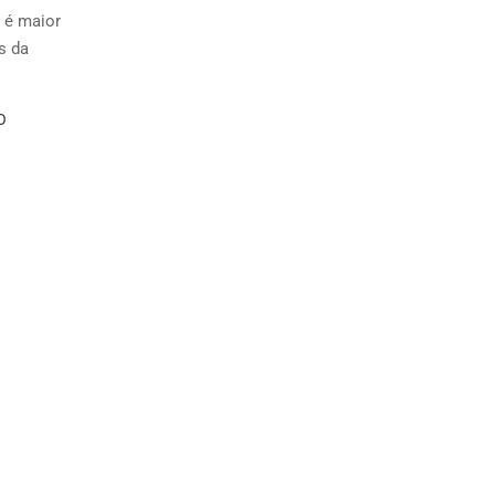
 é maior
s da
O