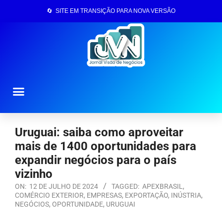
🔄 SITE EM TRANSIÇÃO PARA NOVA VERSÃO
Página Inicial
Uruguai: saiba como aproveitar
mais de 1400 oportunidades para
expandir negócios para o país
vizinho
ON:
12 DE JULHO DE 2024
TAGGED:
APEXBRASIL
,
COMÉRCIO EXTERIOR
,
EMPRESAS
,
EXPORTAÇÃO
,
INÚSTRIA
,
NEGÓCIOS
,
OPORTUNIDADE
,
URUGUAI