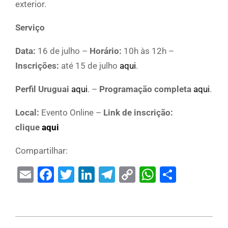
exterior.
Serviço
Data:
16 de julho –
Horário:
10h às 12h –
Inscrições:
até 15 de julho
aqui
.
Perfil Uruguai
aqui
. –
Programação completa
aqui
.
Local:
Evento Online –
Link de inscrição:
clique
aqui
Compartilhar:
Email
Facebook
Twitter
LinkedIn
Telegram
Copy
WhatsAp
Share
Link