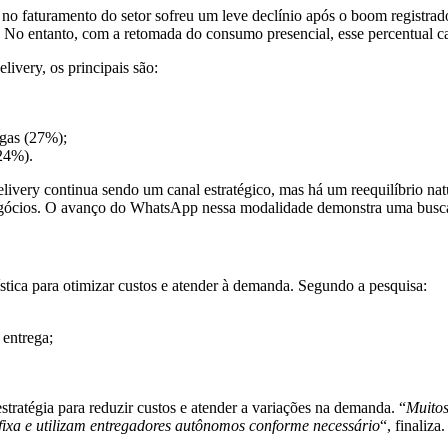
o faturamento do setor sofreu um leve declínio após o boom registrado 
No entanto, com a retomada do consumo presencial, esse percentual c
ivery, os principais são:
egas (27%);
(24%).
ivery continua sendo um canal estratégico, mas há um reequilíbrio nat
 negócios. O avanço do WhatsApp nessa modalidade demonstra uma busca 
ística para otimizar custos e atender à demanda. Segundo a pesquisa:
 entrega;
tratégia para reduzir custos e atender a variações na demanda. “
Muitos
e fixa e utilizam entregadores autônomos conforme necessário
“, finaliza.