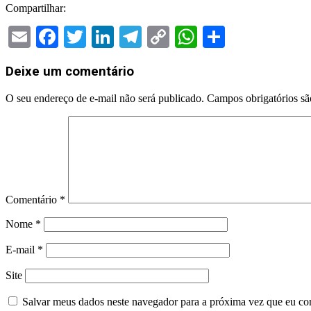
Compartilhar:
Email
Facebook
Twitter
LinkedIn
Telegram
Copy
WhatsApp
Share
Link
2025-
Deixe um comentário
03-
21
O seu endereço de e-mail não será publicado.
Campos obrigatórios s
Comentário
*
Nome
*
E-mail
*
Site
Salvar meus dados neste navegador para a próxima vez que eu co