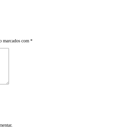
ão marcados com
*
mentar.