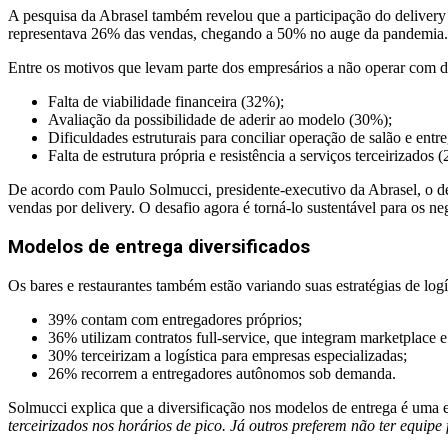
A pesquisa da Abrasel também revelou que a participação do delivery n
representava 26% das vendas, chegando a 50% no auge da pandemia. 
Entre os motivos que levam parte dos empresários a não operar com del
Falta de viabilidade financeira (32%);
Avaliação da possibilidade de aderir ao modelo (30%);
Dificuldades estruturais para conciliar operação de salão e entr
Falta de estrutura própria e resistência a serviços terceirizados 
De acordo com Paulo Solmucci, presidente-executivo da Abrasel, o del
vendas por delivery. O desafio agora é torná-lo sustentável para os
Modelos de entrega diversificados
Os bares e restaurantes também estão variando suas estratégias de log
39% contam com entregadores próprios;
36% utilizam contratos full-service, que integram marketplace e
30% terceirizam a logística para empresas especializadas;
26% recorrem a entregadores autônomos sob demanda.
Solmucci explica que a diversificação nos modelos de entrega é uma es
terceirizados nos horários de pico. Já outros preferem não ter equip