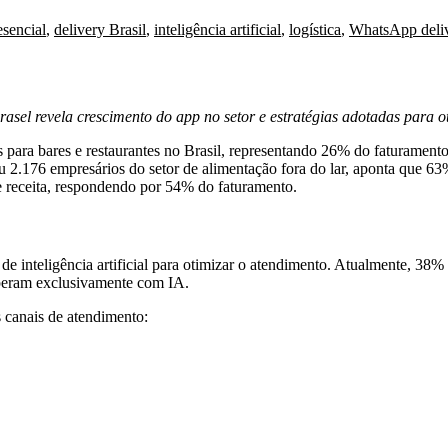
sencial
,
delivery Brasil
,
inteligência artificial
,
logística
,
WhatsApp deli
asel revela crescimento do app no setor e estratégias adotadas para o
para bares e restaurantes no Brasil, representando 26% do faturamento
tou 2.176 empresários do setor de alimentação fora do lar, aponta que 6
e receita, respondendo por 54% do faturamento.
inteligência artificial para otimizar o atendimento. Atualmente, 38%
eram exclusivamente com IA.
 canais de atendimento: