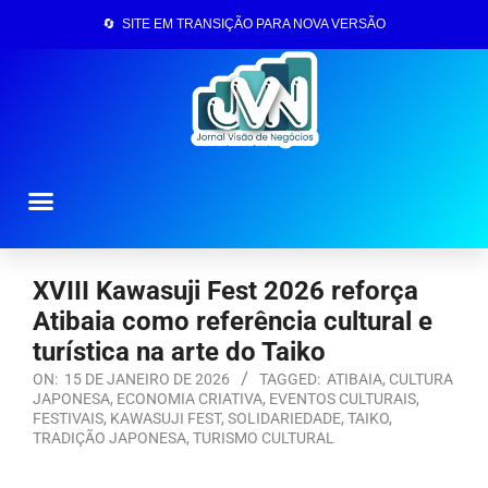
🔄 SITE EM TRANSIÇÃO PARA NOVA VERSÃO
Página Inicial
XVIII Kawasuji Fest 2026 reforça
Atibaia como referência cultural e
turística na arte do Taiko
ON:
15 DE JANEIRO DE 2026
TAGGED:
ATIBAIA
,
CULTURA
JAPONESA
,
ECONOMIA CRIATIVA
,
EVENTOS CULTURAIS
,
FESTIVAIS
,
KAWASUJI FEST
,
SOLIDARIEDADE
,
TAIKO
,
TRADIÇÃO JAPONESA
,
TURISMO CULTURAL