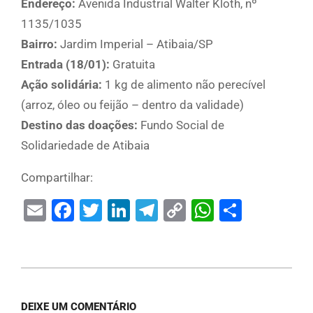
Endereço:
Avenida Industrial Walter Kloth, nº
1135/1035
Bairro:
Jardim Imperial – Atibaia/SP
Entrada (18/01):
Gratuita
Ação solidária:
1 kg de alimento não perecível
(arroz, óleo ou feijão – dentro da validade)
Destino das doações:
Fundo Social de
Solidariedade de Atibaia
Compartilhar:
Email
Facebook
Twitter
LinkedIn
Telegram
Copy
WhatsAp
Share
Link
DEIXE UM COMENTÁRIO