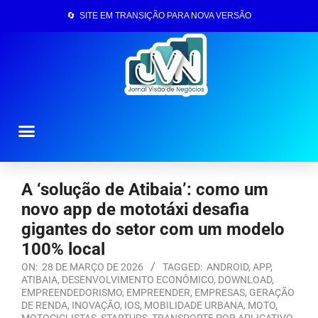
🔄 SITE EM TRANSIÇÃO PARA NOVA VERSÃO
Página Inicial
A ‘solução de Atibaia’: como um
novo app de mototáxi desafia
gigantes do setor com um modelo
100% local
ON:
28 DE MARÇO DE 2026
TAGGED:
ANDROID
,
APP
,
ATIBAIA
,
DESENVOLVIMENTO ECONÔMICO
,
DOWNLOAD
,
EMPREENDEDORISMO
,
EMPREENDER
,
EMPRESAS
,
GERAÇÃO
DE RENDA
,
INOVAÇÃO
,
IOS
,
MOBILIDADE URBANA
,
MOTO
,
MOTOCICLISTAS
,
STARTUPS
,
TRANSPORTE POR APLICATIVO
,