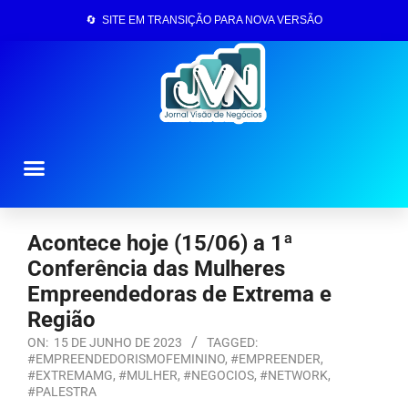
🔄 SITE EM TRANSIÇÃO PARA NOVA VERSÃO
Página Inicial
Acontece hoje (15/06) a 1ª
Conferência das Mulheres
Empreendedoras de Extrema e
Região
ON:
15 DE JUNHO DE 2023
TAGGED:
#EMPREENDEDORISMOFEMININO
,
#EMPREENDER
,
#EXTREMAMG
,
#MULHER
,
#NEGOCIOS
,
#NETWORK
,
#PALESTRA