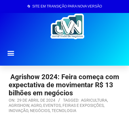
🔄 SITE EM TRANSIÇÃO PARA NOVA VERSÃO
Página Inicial
Agrishow 2024: Feira começa com
expectativa de movimentar R$ 13
bilhões em negócios
ON:
29 DE ABRIL DE 2024
TAGGED:
AGRICULTURA
,
AGRISHOW
,
AGRO
,
EVENTOS
,
FEIRAS E EXPOSIÇÕES
,
INOVAÇÃO
,
NEGÓCIOS
,
TECNOLOGIA