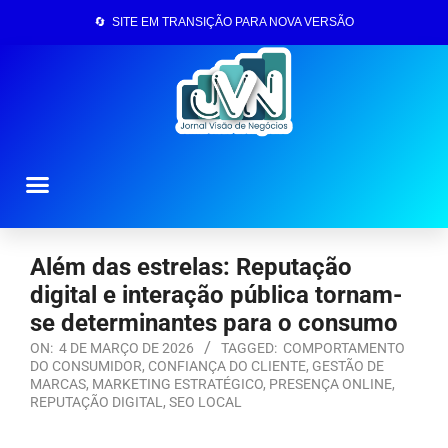
🔄 SITE EM TRANSIÇÃO PARA NOVA VERSÃO
Página Inicial
Além das estrelas: Reputação
digital e interação pública tornam-
se determinantes para o consumo
ON:
4 DE MARÇO DE 2026
TAGGED:
COMPORTAMENTO
DO CONSUMIDOR
,
CONFIANÇA DO CLIENTE
,
GESTÃO DE
MARCAS
,
MARKETING ESTRATÉGICO
,
PRESENÇA ONLINE
,
REPUTAÇÃO DIGITAL
,
SEO LOCAL