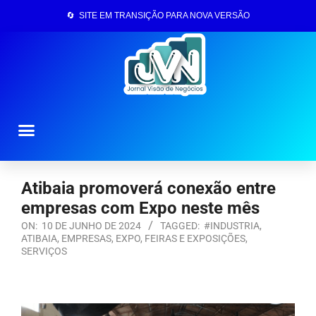
🔄 SITE EM TRANSIÇÃO PARA NOVA VERSÃO
Página Inicial
Atibaia promoverá conexão entre
empresas com Expo neste mês
ON:
10 DE JUNHO DE 2024
TAGGED:
#INDUSTRIA
,
ATIBAIA
,
EMPRESAS
,
EXPO
,
FEIRAS E EXPOSIÇÕES
,
SERVIÇOS