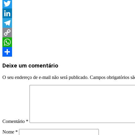
Facebook
Twitter
LinkedIn
Telegram
Copy
Link
WhatsApp
Share
Deixe um comentário
O seu endereço de e-mail não será publicado.
Campos obrigatórios s
Comentário
*
Nome
*