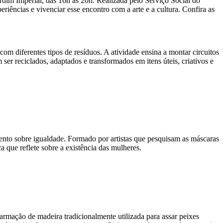
ardim Imperial, das 16h às 20h. Realizada pelo Serviço Social do
riências e vivenciar esse encontro com a arte e a cultura. Confira as
com diferentes tipos de resíduos. A atividade ensina a montar circuitos
 ser reciclados, adaptados e transformados em itens úteis, criativos e
ento sobre igualdade. Formado por artistas que pesquisam as máscaras
a que reflete sobre a existência das mulheres.
rmação de madeira tradicionalmente utilizada para assar peixes