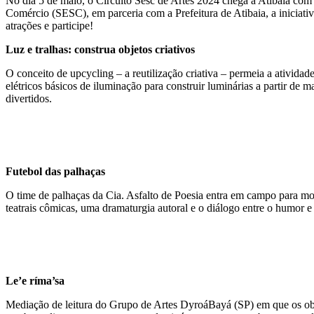
No dia 5 de maio, o Circuito Sesc de Artes 2024 chega a Atibaia com s
Comércio (SESC), em parceria com a Prefeitura de Atibaia, a iniciativa
atrações e participe!
Luz e tralhas: construa objetos criativos
O conceito de upcycling – a reutilização criativa – permeia a atividad
elétricos básicos de iluminação para construir luminárias a partir de 
divertidos.
Futebol das palhaças
O time de palhaças da Cia. Asfalto de Poesia entra em campo para mo
teatrais cômicas, uma dramaturgia autoral e o diálogo entre o humor e
Le’e ríma’sa
Mediação de leitura do Grupo de Artes DyroáBayá (SP) em que os obje