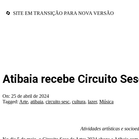
🔄 SITE EM TRANSIÇÃO PARA NOVA VERSÃO
Atibaia recebe Circuito Se
On:
25 de abril de 2024
Tagged:
Arte
,
atibaia
,
circuito sesc
,
cultura
,
lazer
,
Música
Atividades artísticas e socio