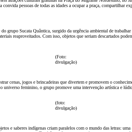
eis atrações culturais gratuitas na Praça do Migrante Nordestino, no J
 convida pessoas de todas as idades a ocupar a praça, compartilhar expe
e do grupo Sucata Quântica, surgido da urgência ambiental de trabalhar 
materiais reaproveitados. Com isso, objetos que seriam descartados podem
(Foto:
divulgação)
strar cenas, jogos e brincadeiras que divertem e promovem o conhecim
 o universo feminino, o grupo promove uma intervenção artística e lúdic
(foto:
divulgação)
tos e saberes indígenas criam paralelos com o mundo das letras: uma a