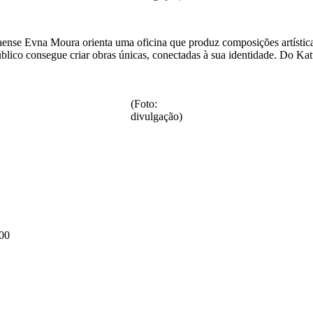
aense Evna Moura orienta uma oficina que produz composições artísticas
 público consegue criar obras únicas, conectadas à sua identidade. Do K
(Foto:
divulgação)
000