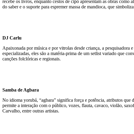
recebe os livros, enquanto cestos de cipó apresentam as obras como a
do saber e o suporte para espremer massa de mandioca, que simboliza
DJ Carlu
Apaixonada por música e por vitrolas desde criança, a pesquisadora e
especializadas, eles são a matéria-prima de um setlist variado que co
canções folclóricas e regionais.
Samba de Agbara
No idioma yorubá, “agbara” significa força e potência, atributos q
permite a interação com o público, vozes, flauta, cavaco, violão, sa
Carvalho, entre outras artistas.