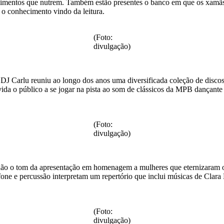
limentos que nutrem. Também estão presentes o banco em que os xamãs d
 o conhecimento vindo da leitura.
(Foto:
divulgação)
 DJ Carlu reuniu ao longo dos anos uma diversificada coleção de disco
nvida o público a se jogar na pista ao som de clássicos da MPB dançante
(Foto:
divulgação)
ue dão o tom da apresentação em homenagem a mulheres que eternizaram
xofone e percussão interpretam um repertório que inclui músicas de Cla
(Foto:
divulgação)