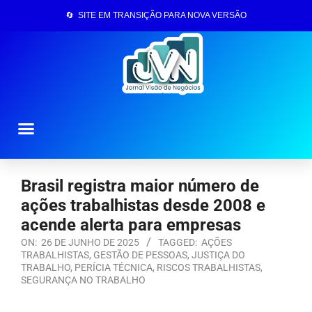
🔄 SITE EM TRANSIÇÃO PARA NOVA VERSÃO
Página Inicial
Brasil registra maior número de
ações trabalhistas desde 2008 e
acende alerta para empresas
ON:
26 DE JUNHO DE 2025
TAGGED:
AÇÕES
TRABALHISTAS
,
GESTÃO DE PESSOAS
,
JUSTIÇA DO
TRABALHO
,
PERÍCIA TÉCNICA
,
RISCOS TRABALHISTAS
,
SEGURANÇA NO TRABALHO