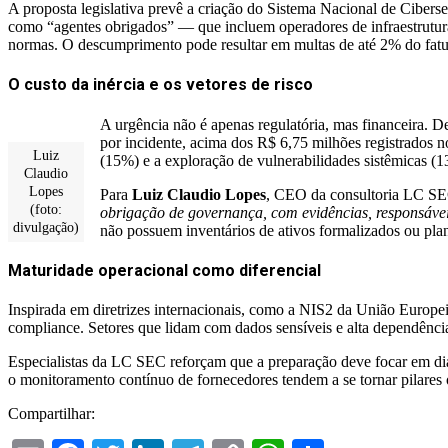
A proposta legislativa prevê a criação do Sistema Nacional de Cibers
como “agentes obrigados” — que incluem operadores de infraestrutura
normas. O descumprimento pode resultar em multas de até 2% do fatu
O custo da inércia e os vetores de risco
A urgência não é apenas regulatória, mas financeira. D
por incidente, acima dos R$ 6,75 milhões registrados n
Luiz
(15%) e a exploração de vulnerabilidades sistêmicas (
Claudio
Lopes
Para
Luiz Claudio
Lopes
, CEO da consultoria LC SEC
(foto:
obrigação de governança, com evidências, responsávei
divulgação)
não possuem inventários de ativos formalizados ou plano
Maturidade operacional como diferencial
Inspirada em diretrizes internacionais, como a NIS2 da União Europeia
compliance. Setores que lidam com dados sensíveis e alta dependência
Especialistas da LC SEC reforçam que a preparação deve focar em diagn
o monitoramento contínuo de fornecedores tendem a se tornar pilares o
Compartilhar: