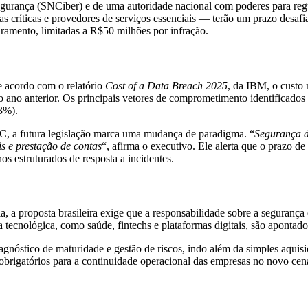
egurança (SNCiber) e de uma autoridade nacional com poderes para regu
s críticas e provedores de serviços essenciais — terão um prazo desaf
ramento, limitadas a R$50 milhões por infração.
e acordo com o relatório
Cost of a Data Breach 2025
, da IBM, o custo
o ano anterior. Os principais vetores de comprometimento identificados 
13%).
, a futura legislação marca uma mudança de paradigma. “
Segurança d
s e prestação de contas
“, afirma o executivo. Ele alerta que o prazo d
s estruturados de resposta a incidentes.
, a proposta brasileira exige que a responsabilidade sobre a segurança 
 tecnológica, como saúde, fintechs e plataformas digitais, são apontad
óstico de maturidade e gestão de riscos, indo além da simples aquisiçã
brigatórios para a continuidade operacional das empresas no novo cenár