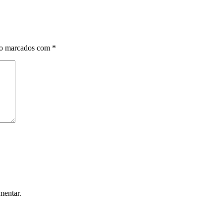
ão marcados com
*
mentar.