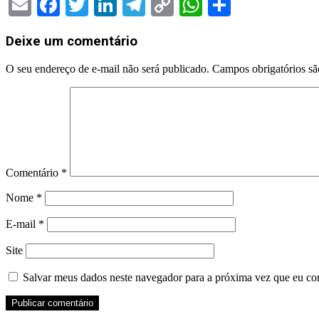
Email
Facebook
Twitter
LinkedIn
Telegram
Copy
WhatsApp
Share
Link
2026-
Deixe um comentário
06-
03
O seu endereço de e-mail não será publicado.
Campos obrigatórios s
Comentário
*
Nome
*
E-mail
*
Site
Salvar meus dados neste navegador para a próxima vez que eu co