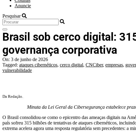
Colunas
Anuncie
Pesquisar
Brasil sob cerco digital: 3
governança corporativa
On:
3 de junho de 2026
Tagged:
ataques cibernéticos
,
cerco digital
,
CNCiber
,
empresas
,
gover
vulnerabilidade
Da Redação.
Minuta da Lei Geral da Cibersegurança estabelece prazo
O Brasil consolidou-se como o epicentro das ameaças digitais na Amér
país sofreu 315 bilhões de tentativas de ataques cibernéticos, inclui
extrema acelera agora uma resposta regulatória sem precedentes: a m