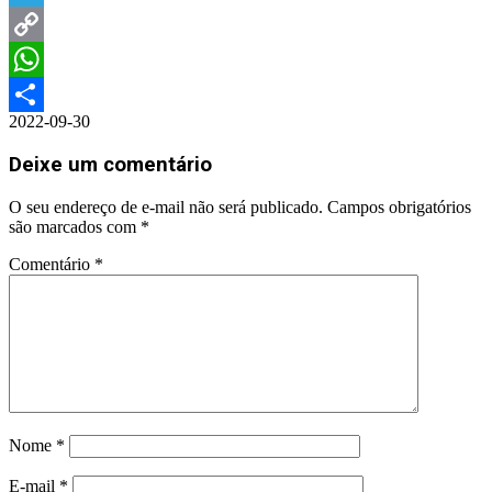
Telegram
Copy
Link
WhatsApp
2022-09-30
Share
Deixe um comentário
O seu endereço de e-mail não será publicado.
Campos obrigatórios
são marcados com
*
Comentário
*
Nome
*
E-mail
*