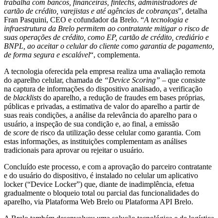
trabalha com bancos, financeiras, fintechs, administradores de
cartão de crédito, varejistas e até agências de cobranças
”, detalha
Fran Pasquini, CEO e cofundador da Brelo. “
A tecnologia e
infraestrutura da Brelo permitem ao contratante mitigar o risco de
suas operações de crédito, como EP, cartão de crédito, crediário e
BNPL, ao aceitar o celular do cliente como garantia de pagamento,
de forma segura e escalável
“, complementa.
A tecnologia oferecida pela empresa realiza uma avaliação remota
do aparelho celular, chamada de
“Device Scoring”
– que consiste
na captura de informações do dispositivo analisado, a verificação
de
blacklists
do aparelho, a redução de fraudes em bases próprias,
públicas e privadas, a estimativa de valor do aparelho a partir de
suas reais condições, a análise da relevância do aparelho para o
usuário, a inspeção de sua condição e, ao final, a emissão
de
score
de risco da utilização desse celular como garantia. Com
estas informações, as instituições complementam as análises
tradicionais para aprovar ou rejeitar o usuário.
Concluído este processo, e com a aprovação do parceiro contratante
e do usuário do dispositivo, é instalado no celular um aplicativo
locker (“Device Locker”) que, diante de inadimplência, efetua
gradualmente o bloqueio total ou parcial das funcionalidades do
aparelho, via Plataforma Web Brelo ou Plataforma API Brelo.