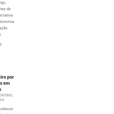
ego,
nhas de
iciativa
utonomia
cação
s
O
iro por
as em
s
ORISMO
,
RIA
conhecer