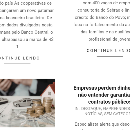
com 400 vagas de empr
do país As cooperativas de
consultoria do Sebrae e li
alcançaram um novo patamar
crédito do Banco do Povo; in
ma financeiro brasileiro. De
foca no fortalecimento da a
om dados divulgados nesta
das famílias e na qualifi
mana pelo Banco Central, o
profissional de joven
 ultrapassou a marca de R$
1
CONTINUE LEND
ONTINUE LENDO
Empresas perdem dinhe
não entender garanti
contratos público
IN:
DESTAQUE
,
EMPREENDED
NOTÍCIAS
,
SEM CATEGO
Especialista alerta que des