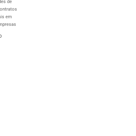
des de
ontratos
ais em
empresas
O