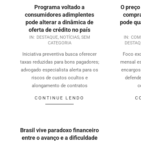
Programa voltado a
O preço
consumidores adimplentes
compra
pode alterar a dinâmica de
pode qua
oferta de crédito no país
IN:
DESTAQUE
,
NOTÍCIAS
,
SEM
IN:
COM
CATEGORIA
DESTAQ
Iniciativa preventiva busca oferecer
Foco exc
taxas reduzidas para bons pagadores;
mensal es
advogado especialista alerta para os
encargos 
riscos de custos ocultos e
defende
alongamento de contratos
c
CONTINUE LENDO
C
Brasil vive paradoxo financeiro
entre o avanço e a dificuldade