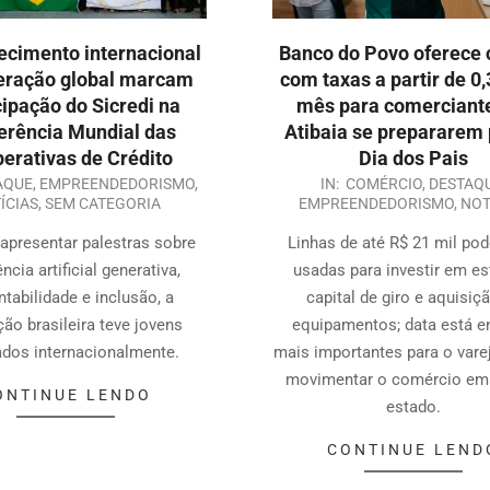
cimento internacional
Banco do Povo oferece 
eração global marcam
com taxas a partir de 0
cipação do Sicredi na
mês para comerciant
erência Mundial das
Atibaia se prepararem 
erativas de Crédito
Dia dos Pais
AQUE
,
EMPREENDEDORISMO
,
IN:
COMÉRCIO
,
DESTAQ
ÍCIAS
,
SEM CATEGORIA
EMPREENDEDORISMO
,
NOT
apresentar palestras sobre
Linhas de até R$ 21 mil po
ência artificial generativa,
usadas para investir em es
ntabilidade e inclusão, a
capital de giro e aquisiç
ão brasileira teve jovens
equipamentos; data está en
dos internacionalmente.
mais importantes para o vare
movimentar o comércio em
ONTINUE LENDO
estado.
CONTINUE LEND