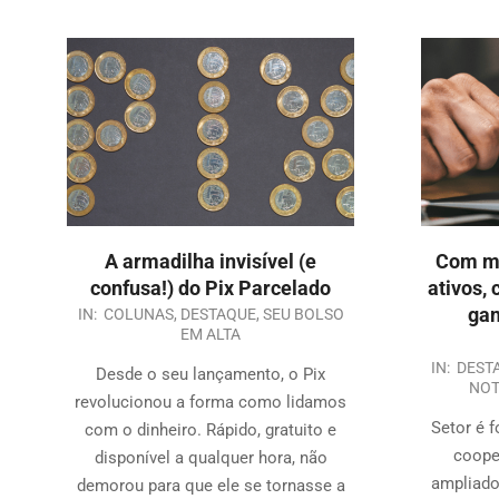
A armadilha invisível (e
Com ma
confusa!) do Pix Parcelado
ativos, 
gan
IN:
COLUNAS
,
DESTAQUE
,
SEU BOLSO
EM ALTA
IN:
DEST
Desde o seu lançamento, o Pix
NOT
revolucionou a forma como lidamos
Setor é 
com o dinheiro. Rápido, gratuito e
coope
disponível a qualquer hora, não
ampliado
demorou para que ele se tornasse a