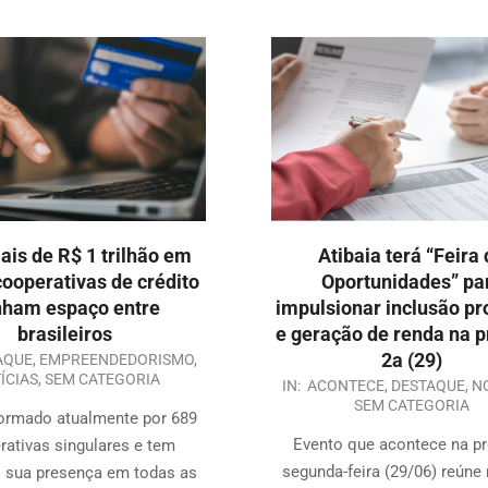
is de R$ 1 trilhão em
Atibaia terá “Feira
cooperativas de crédito
Oportunidades” pa
ham espaço entre
impulsionar inclusão pr
brasileiros
e geração de renda na 
2a (29)
AQUE
,
EMPREENDEDORISMO
,
ÍCIAS
,
SEM CATEGORIA
IN:
ACONTECE
,
DESTAQUE
,
N
SEM CATEGORIA
formado atualmente por 689
Evento que acontece na p
rativas singulares e tem
segunda-feira (29/06) reúne
 sua presença em todas as