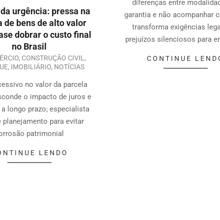
diferenças entre modalida
 da urgência: pressa na
garantia e não acompanhar c
 de bens de alto valor
transforma exigências leg
se dobrar o custo final
prejuízos silenciosos para 
no Brasil
ÉRCIO
,
CONSTRUÇÃO CIVIL
,
CONTINUE LEND
UE
,
IMOBILIÁRIO
,
NOTÍCIAS
essivo no valor da parcela
conde o impacto de juros e
a longo prazo; especialista
 planejamento para evitar
orrosão patrimonial
ONTINUE LENDO