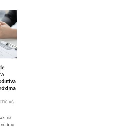
 de
ra
odutiva
próxima
OTÍCIAS
,
róxima
 mutirão