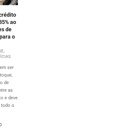
crédito
,35% ao
es de
para o
UE
,
ÍCIAS
dem ser
toque,
ão de
tre as
jo e deve
 todo o
O