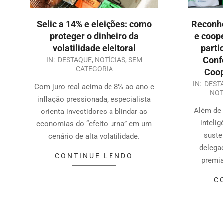
Selic a 14% e eleições: como
Reconhe
proteger o dinheiro da
e coop
volatilidade eleitoral
parti
Conf
IN:
DESTAQUE
,
NOTÍCIAS
,
SEM
CATEGORIA
Coop
IN:
DEST
Com juro real acima de 8% ao ano e
NOT
inflação pressionada, especialista
Além de 
orienta investidores a blindar as
intelig
economias do “efeito urna” em um
suste
cenário de alta volatilidade.
delegaç
CONTINUE LENDO
premia
C