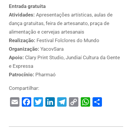
Entrada gratuita
Atividades:
Apresentações artísticas, aulas de
dança gratuitas, feira de artesanato, praça de
alimentação e cervejas artesanais
Realização:
Festival Folclores do Mundo
Organização:
YacovSara
Apoio:
Clary Print Studio, Jundiaí Cultura da Gente
e Expressa
Patrocínio:
Pharmaó
Compartilhar:
Email
Facebook
Twitter
LinkedIn
Telegram
Copy
WhatsAp
Share
Link