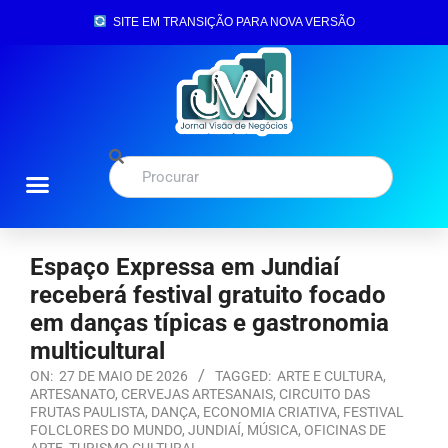
SITE EM TRANSIÇÃO PARA NOVA VERSÃO
Espaço Expressa em Jundiaí
receberá festival gratuito focado
em danças típicas e gastronomia
multicultural
ON:
27 DE MAIO DE 2026
TAGGED:
ARTE E CULTURA
,
ARTESANATO
,
CERVEJAS ARTESANAIS
,
CIRCUITO DAS
FRUTAS PAULISTA
,
DANÇA
,
ECONOMIA CRIATIVA
,
FESTIVAL
FOLCLORES DO MUNDO
,
JUNDIAÍ
,
MÚSICA
,
OFICINAS DE
ARTE
,
TURISMO CULTURAL