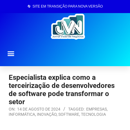
🔄 SITE EM TRANSIÇÃO PARA NOVA VERSÃO
Página Inicial
Especialista explica como a
terceirização de desenvolvedores
de software pode transformar o
setor
ON:
14 DE AGOSTO DE 2024
TAGGED:
EMPRESAS
,
INFORMÁTICA
,
INOVAÇÃO
,
SOFTWARE
,
TECNOLOGIA