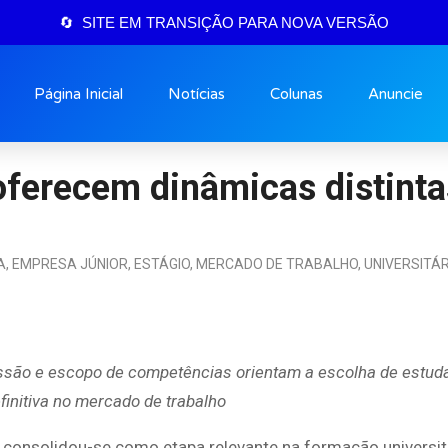
🔄 SITE EM TRANSIÇÃO PARA NOVA VERSÃO
Página Inicial
Notícias
Colunas
Anuncie
oferecem dinâmicas distint
A
,
EMPRESA JÚNIOR
,
ESTÁGIO
,
MERCADO DE TRABALHO
,
UNIVERSITÁR
essão e escopo de competências orientam a escolha de estud
finitiva no mercado de trabalho
 consolidou-se como etapa relevante na formação universit