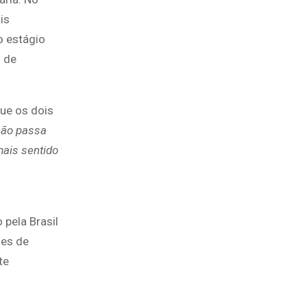
is
o estágio
o de
que os dois
 não passa
mais sentido
pela Brasil
ões de
te