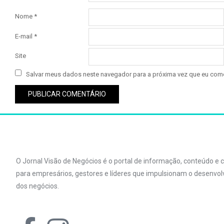
Nome
*
E-mail
*
Site
Salvar meus dados neste navegador para a próxima vez que eu come
O Jornal Visão de Negócios é o portal de informação, conteúdo e
para empresários, gestores e líderes que impulsionam o desenvo
dos negócios.