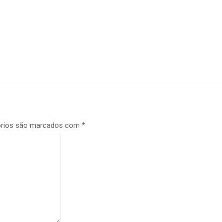
p
órios são marcados com
*