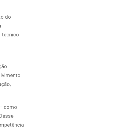
to do
m
 técnico
ção
olvimento
ação,
s — como
 Desse
ompetência