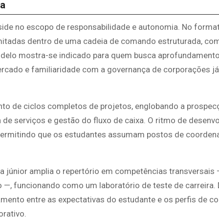
ha
side no escopo de responsabilidade e autonomia. No forma
elimitadas dentro de uma cadeia de comando estruturada, co
 modelo mostra-se indicado para quem busca aprofundamento
ercado e familiaridade com a governança de corporações já
nto de ciclos completos de projetos, englobando a prospec
a de serviços e gestão do fluxo de caixa. O ritmo de desenv
s, permitindo que os estudantes assumam postos de coorden
a júnior amplia o repertório em competências transversai
o —, funcionando como um laboratório de teste de carreira.
amento entre as expectativas do estudante e os perfis de c
rativo.