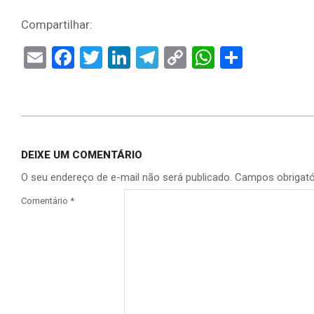
Compartilhar:
Email
Facebook
Twitter
LinkedIn
Telegram
Copy
WhatsAp
Share
Link
DEIXE UM COMENTÁRIO
O seu endereço de e-mail não será publicado.
Campos obrigat
Comentário
*