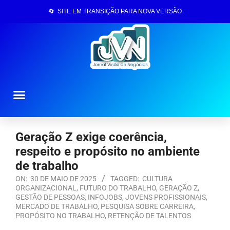
🔄 SITE EM TRANSIÇÃO PARA NOVA VERSÃO
Página Inicial
Geração Z exige coerência,
respeito e propósito no ambiente
de trabalho
ON:
30 DE MAIO DE 2025
TAGGED:
CULTURA
ORGANIZACIONAL
,
FUTURO DO TRABALHO
,
GERAÇÃO Z
,
GESTÃO DE PESSOAS
,
INFOJOBS
,
JOVENS PROFISSIONAIS
,
MERCADO DE TRABALHO
,
PESQUISA SOBRE CARREIRA
,
PROPÓSITO NO TRABALHO
,
RETENÇÃO DE TALENTOS