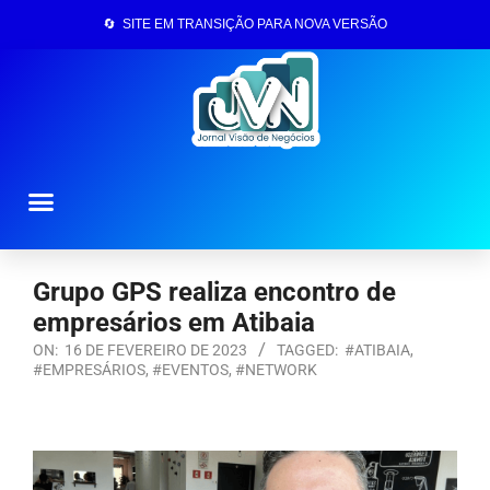
🔄 SITE EM TRANSIÇÃO PARA NOVA VERSÃO
Página Inicial
Grupo GPS realiza encontro de
empresários em Atibaia
ON:
16 DE FEVEREIRO DE 2023
TAGGED:
#ATIBAIA
,
#EMPRESÁRIOS
,
#EVENTOS
,
#NETWORK