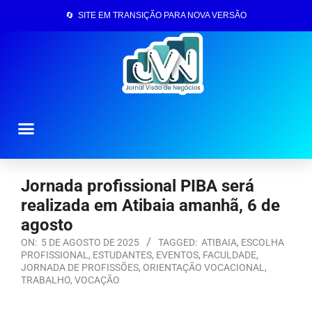
🔄 SITE EM TRANSIÇÃO PARA NOVA VERSÃO
Página Inicial
Jornada profissional PIBA será
realizada em Atibaia amanhã, 6 de
agosto
ON:
5 DE AGOSTO DE 2025
TAGGED:
ATIBAIA
,
ESCOLHA
PROFISSIONAL
,
ESTUDANTES
,
EVENTOS
,
FACULDADE
,
JORNADA DE PROFISSÕES
,
ORIENTAÇÃO VOCACIONAL
,
TRABALHO
,
VOCAÇÃO