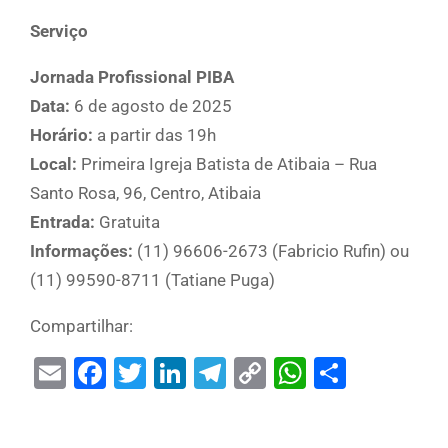
Serviço
Jornada Profissional PIBA
Data:
6 de agosto de 2025
Horário:
a partir das 19h
Local:
Primeira Igreja Batista de Atibaia – Rua
Santo Rosa, 96, Centro, Atibaia
Entrada:
Gratuita
Informações:
(11) 96606-2673 (Fabricio Rufin) ou
(11) 99590-8711 (Tatiane Puga)
Compartilhar:
Email
Facebook
Twitter
LinkedIn
Telegram
Copy
WhatsAp
Share
Link