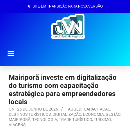
🔄 SITE EM TRANSIÇÃO PARA NOVA VERSÃO
Página Inicial
Mairiporã investe em digitalização
do turismo com capacitação
estratégica para empreendedores
locais
ON:
25 DE JUNHO DE 2026
TAGGED:
CAPACITAÇÃO
,
DESTINOS TURÍSTICOS
,
DIGITALIZAÇÃO
,
ECONOMIA
,
GESTÃO
,
MAIRIPORÃ
,
TECNOLOGIA
,
TRADE TURÍSTICO
,
TURSIMO
,
VIAGENS