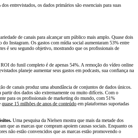
os entrevistados, os dados primários são essenciais para suas
 variedade de canais para alcançar um público mais amplo. Quase dois
 e o do Instagram. Os gastos com mídia social aumentaram 53% entre
tes é seu segundo objetivo, mostrando que os profissionais de
o ROI do funil completo é de apenas 54%. A remoção do vídeo online
vistados planeje aumentar seus gastos em podcasts, sua confiança na
ração de canais produz uma abundância de conjuntos de dados únicos.
a partir dos dados são extremamente ou muito difíceis. Com o
ente para os profissionais de marketing do mundo, com 51%
e
quase 15 milhões de anos de conteúdo
em plataformas suportadas
sitos.
Uma pesquisa da Nielsen mostra que mais da metade dos
am que as marcas que compram apoiem causas sociais. Enquanto os
dores não estão convencidos que as marcas estão promovendo o