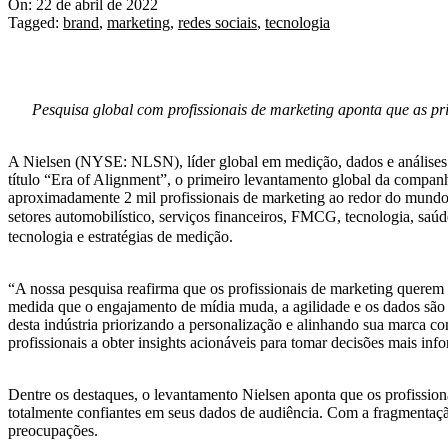
On:
22 de abril de 2022
Tagged:
brand
,
marketing
,
redes sociais
,
tecnologia
Pesquisa global com profissionais de marketing aponta que as p
A Nielsen (NYSE: NLSN), líder global em medição, dados e análises d
título “Era of Alignment”, o primeiro levantamento global da compan
aproximadamente 2 mil profissionais de marketing ao redor do mundo 
setores automobilístico, serviços financeiros, FMCG, tecnologia, saúd
tecnologia e estratégias de medição.
“A nossa pesquisa reafirma que os profissionais de marketing querem 
medida que o engajamento de mídia muda, a agilidade e os dados são e
desta indústria priorizando a personalização e alinhando sua marca 
profissionais a obter insights acionáveis para tomar decisões mais in
Dentre os destaques, o levantamento Nielsen aponta que os profission
totalmente confiantes em seus dados de audiência. Com a fragmentaçã
preocupações.