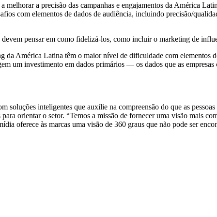
á a melhorar a precisão das campanhas e engajamentos da América Latina
afios com elementos de dados de audiência, incluindo precisão/qualidade
es devem pensar em como fidelizá-los, como incluir o marketing de infl
da América Latina têm o maior nível de dificuldade com elementos de d
igem um investimento em dados primários — os dados que as empresas c
com soluções inteligentes que auxilie na compreensão do que as pessoas
s para orientar o setor. “Temos a missão de fornecer uma visão mais 
mídia oferece às marcas uma visão de 360 graus que não pode ser enco