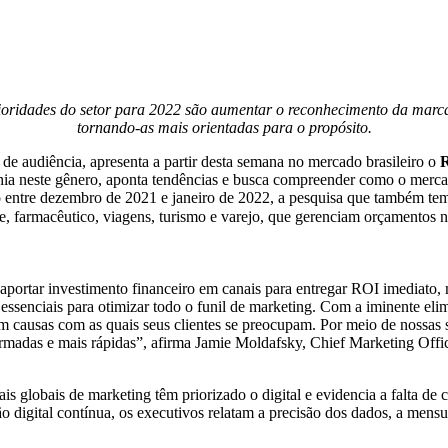
rioridades do setor para 2022 são aumentar o reconhecimento da marca
tornando-as mais orientadas para o propósito.
e audiência, apresenta a partir desta semana no mercado brasileiro o
R
hia neste gênero, aponta tendências e busca compreender como o merca
entre dezembro de 2021 e janeiro de 2022, a pesquisa que também tem 
e, farmacêutico, viagens, turismo e varejo, que gerenciam orçamentos n
aportar investimento financeiro em canais para entregar ROI imediato, m
ssenciais para otimizar todo o funil de marketing. Com a iminente elimi
com causas com as quais seus clientes se preocupam. Por meio de nossa
formadas e mais rápidas”, afirma Jamie Moldafsky, Chief Marketing Offi
ais globais de marketing têm priorizado o digital e evidencia a falta d
o digital contínua, os executivos relatam a precisão dos dados, a mens