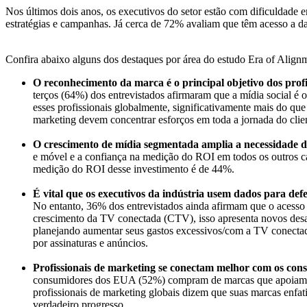
Nos últimos dois anos, os executivos do setor estão com dificuldade
estratégias e campanhas. Já cerca de 72% avaliam que têm acesso a d
Confira abaixo alguns dos destaques por área do estudo Era of Align
O reconhecimento da marca é o principal objetivo dos prof
terços (64%) dos entrevistados afirmaram que a mídia social é 
esses profissionais globalmente, significativamente mais do qu
marketing devem concentrar esforços em toda a jornada do clie
O crescimento de mídia segmentada amplia a necessidade 
e móvel e a confiança na medição do ROI em todos os outros ca
medição do ROI desse investimento é de 44%.
É vital que os executivos da indústria usem dados para def
No entanto, 36% dos entrevistados ainda afirmam que o acesso a
crescimento da TV conectada (CTV), isso apresenta novos desa
planejando aumentar seus gastos excessivos/com a TV conecta
por assinaturas e anúncios.
Profissionais de marketing se conectam melhor com os cons
consumidores dos EUA (52%) compram de marcas que apoiam c
profissionais de marketing globais dizem que suas marcas enf
verdadeiro progresso.