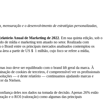
, mensuração e o desenvolvimento de estratégias personalizadas,
elatório Anual de Marketing de 2022
. Em sua quinta edição, sob o
do de mídia e marketing tem atuado no setor. Realizada com
o Brasil entre os principais mercados analisados contemplou os
a área a partir de US＄ 1 milhão, cujo foco se refere a mídia,
as isso deve ser equilibrado com o brand lift geral da marca. À
nação de cookies de terceiros, é compreensível ver os profissionais
s soluções — e deste relatório — continuamos ajudando marcas e
cer da Nielsen.
e confiança deles nos dados na tomada de decisão. Apenas 26% estão
uração e o ROI (valoração) como algumas das principais