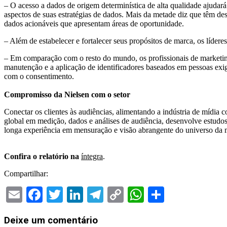
– O acesso a dados de origem determinística de alta qualidade ajudar
aspectos de suas estratégias de dados. Mais da metade diz que têm des
dados acionáveis ​​que apresentam áreas de oportunidade.
– Além de estabelecer e fortalecer seus propósitos de marca, os líder
– Em comparação com o resto do mundo, os profissionais de marketing 
manutenção e a aplicação de identificadores baseados em pessoas ex
com o consentimento.
Compromisso da Nielsen com o setor
Conectar os clientes às audiências, alimentando a indústria de mídia 
global em medição, dados e análises de audiência, desenvolve estudo
longa experiência em mensuração e visão abrangente do universo da 
Confira o relatório na
íntegra
.
Compartilhar:
Email
Facebook
Twitter
LinkedIn
Telegram
Copy
WhatsApp
Share
Link
Deixe um comentário