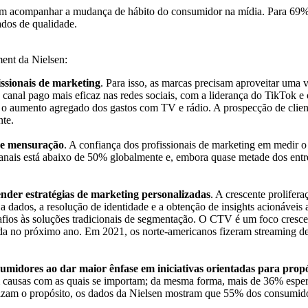
 em acompanhar a mudança de hábito do consumidor na mídia. Para 69% d
ados de qualidade.
ment da Nielsen:
issionais de marketing
. Para isso, as marcas precisam aproveitar uma
o canal pago mais eficaz nas redes sociais, com a liderança do TikTok
e o aumento agregado dos gastos com TV e rádio. A prospecção de clien
nte.
de mensuração
. A confiança dos profissionais de marketing em medir 
nais está abaixo de 50% globalmente e, embora quase metade dos entre
ender estratégias de marketing personalizadas
. A crescente prolife
 dados, a resolução de identidade e a obtenção de insights acionáveis 
fios às soluções tradicionais de segmentação. O CTV é um foco cresc
da no próximo ano. Em 2021, os norte-americanos fizeram streaming d
umidores ao dar maior ênfase em iniciativas orientadas para propó
ausas com as quais se importam; da mesma forma, mais de 36% esper
atizam o propósito, os dados da Nielsen mostram que 55% dos consumi