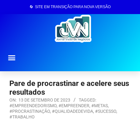
🔄 SITE EM TRANSIÇÃO PARA NOVA VERSÃO
Página Inicial
Pare de procrastinar e acelere seus
resultados
ON:
13 DE SETEMBRO DE 2023
TAGGED:
#EMPREENDEDORISMO
,
#EMPREENDER
,
#METAS
,
#PROCRASTINAÇÃO
,
#QUALIDADEDEVIDA
,
#SUCESSO
,
#TRABALHO