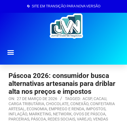
🔄 SITE EM TRANSIÇÃO PARA NOVA VERSÃO
Página Inicial
Páscoa 2026: consumidor busca
alternativas artesanais para driblar
alta nos preços e impostos
ON:
27 DE MARÇO DE 2026
TAGGED:
ACSP
,
CACAU
,
CARGA TRIBUTÁRIA
,
CHOCOLATE
,
CONEXÃO
,
CONFEITARIA
ARTESAL
,
ECONOMIA
,
EMPREGO E RENDA
,
IMPOSTOS
,
INFLAÇÃO
,
MARKETING
,
NETWORK
,
OVOS DE PÁSCOA
,
PARCERIAS
,
PÁSCOA
,
REDES SOCIAIS
,
VAREJO
,
VENDAS