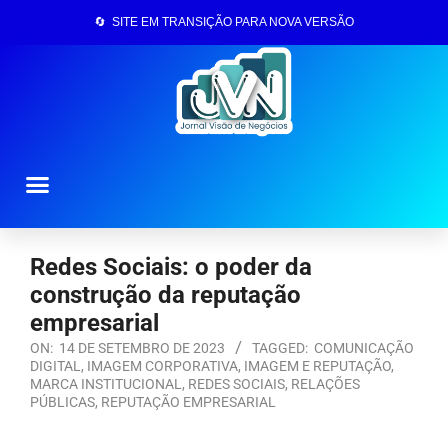
🔄 SITE EM TRANSIÇÃO PARA NOVA VERSÃO
Página Inicial
Redes Sociais: o poder da
construção da reputação
empresarial
ON:
14 DE SETEMBRO DE 2023
TAGGED:
COMUNICAÇÃO
DIGITAL
,
IMAGEM CORPORATIVA
,
IMAGEM E REPUTAÇÃO
,
MARCA INSTITUCIONAL
,
REDES SOCIAIS
,
RELAÇÕES
PÚBLICAS
,
REPUTAÇÃO EMPRESARIAL