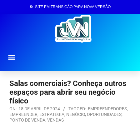
🔄 SITE EM TRANSIÇÃO PARA NOVA VERSÃO
Página Inicial
Salas comerciais? Conheça outros
espaços para abrir seu negócio
físico
ON:
18 DE ABRIL DE 2024
TAGGED:
EMPREENDEDORES
,
EMPREENDER
,
ESTRATÉGIA
,
NEGÓCIO
,
OPORTUNIDADES
,
PONTO DE VENDA
,
VENDAS