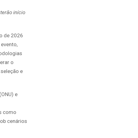
erão início
ho de 2026
 evento,
todologias
erar o
 seleção e
 (ONU) e
is como
ob cenários