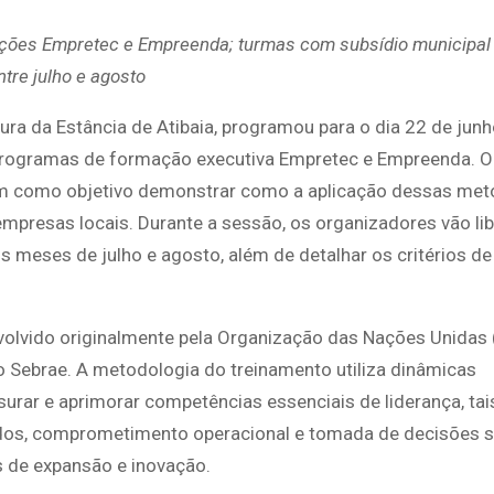
ações Empretec e Empreenda; turmas com subsídio municipal t
ntre julho e agosto
ura da Estância de Atibaia, programou para o dia 22 de jun
s programas de formação executiva Empretec e Empreenda. O
 tem como objetivo demonstrar como a aplicação dessas me
mpresas locais. Durante a sessão, os organizadores vão lib
s meses de julho e agosto, além de detalhar os critérios de
olvido originalmente pela Organização das Nações Unidas
lo Sebrae. A metodologia do treinamento utiliza dinâmicas
urar e aprimorar competências essenciais de liderança, ta
ados, comprometimento operacional e tomada de decisões s
 de expansão e inovação.