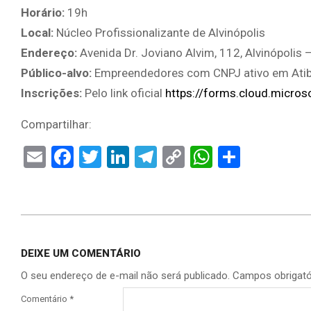
Horário:
19h
Local:
Núcleo Profissionalizante de Alvinópolis
Endereço:
Avenida Dr. Joviano Alvim, 112, Alvinópolis 
Público-alvo:
Empreendedores com CNPJ ativo em Atib
Inscrições:
Pelo link oficial
https://forms.cloud.micro
Compartilhar:
Email
Facebook
Twitter
LinkedIn
Telegram
Copy
WhatsAp
Share
Link
2026-
06-
DEIXE UM COMENTÁRIO
17
O seu endereço de e-mail não será publicado.
Campos obrigat
Comentário
*