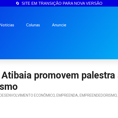
🔄 SITE EM TRANSIÇÃO PARA NOVA VERSÃO
Notícias
Colunas
Anuncie
e Atibaia promovem palestra
ismo
DESENVOLVIMENTO ECONÔMICO
,
EMPREENDA
,
EMPREENDEDORISMO