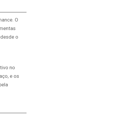
mance. O
ramentas
 desde o
tivo no
aço, e os
pela