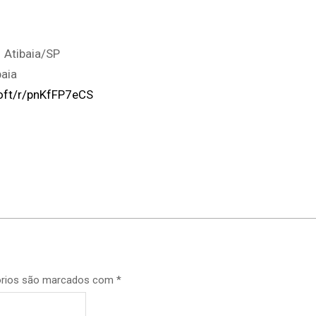
– Atibaia/SP
aia
soft/r/pnKfFP7eCS
p
órios são marcados com
*