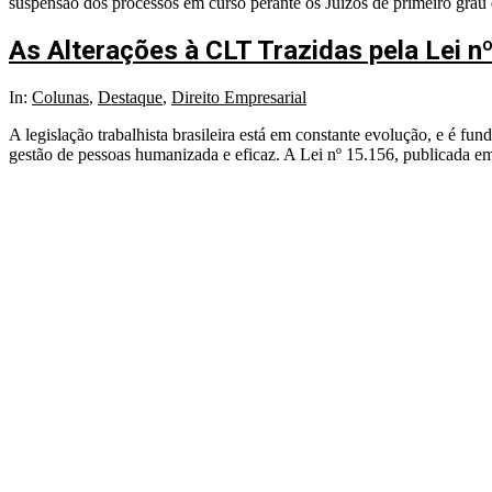
suspensão dos processos em curso perante os Juízos de primeiro grau 
As Alterações à CLT Trazidas pela Lei 
In:
Colunas
,
Destaque
,
Direito Empresarial
A legislação trabalhista brasileira está em constante evolução, e é 
gestão de pessoas humanizada e eficaz. A Lei nº 15.156, publicada em