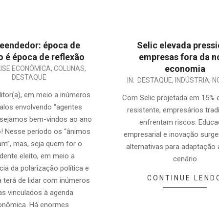
eendedor: época de
Selic elevada press
o é época de reflexão
empresas fora da n
economia
ISE ECONÔMICA
,
COLUNAS
,
DESTAQUE
2025-
IN:
DESTAQUE
,
INDÚSTRIA
,
N
06-
litor(a), em meio a inúmeros
Com Selic projetada em 15% e
06
alos envolvendo “agentes
resistente, empresários trad
, sejamos bem-vindos ao ano
enfrentam riscos. Educ
o! Nesse período os “ânimos
empresarial e inovação sur
am”, mas, seja quem for o
alternativas para adaptação
dente eleito, em meio a
cenário
cia da polarização política e
CONTINUE LEND
a terá de lidar com inúmeros
s vinculados à agenda
onômica. Há enormes