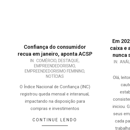
Em 2025
Confiança do consumidor
caixa e 
recua em janeiro, aponta ACSP
nunca 
2025-
IN:
COMÉRCIO
,
DESTAQUE
,
2025-
IN:
ANÁL
EMPREENDEDORISMO
,
01-
01-
EMPREENDEDORISMO FEMININO
,
29
17
NOTÍCIAS
Olá, leit
caut
O Índice Nacional de Confiança (INC)
estab
registrou queda mensal e interanual,
consiste
impactando na disposição para
iniciou. 
compras e investimentos
seus em
CONTINUE LENDO
cada pa
trabalh