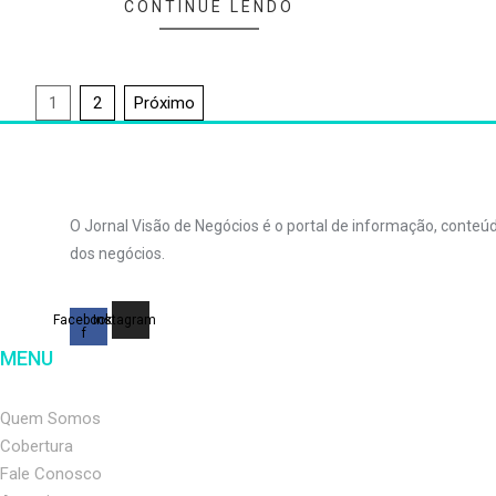
CONTINUE LENDO
Paginação
1
2
Próximo
de
posts
O Jornal Visão de Negócios é o portal de informação, conte
dos negócios.
Facebook-
Instagram
f
MENU
Quem Somos
Cobertura
Fale Conosco