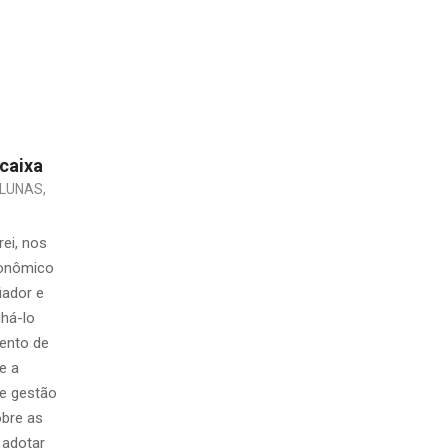
 caixa
LUNAS
,
rei, nos
conômico
iador e
há-lo
ento de
e a
 e gestão
obre as
 adotar