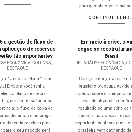
para garantir bons resultad
CONTINUE LEND
 a gestão de fluxo de
Em meio à crise, o v
a aplicação de reservas
segue se reestrutura
serão tão importantes
Brasil
2024-
ISE ECONÔMICA
,
COLUNAS
,
IN:
ANÁLISE ECONÔMICA
,
CO
DESTAQUE
DESTAQUE
05-
10
or(a), “vamos adelante”, mas
Caro(a) leitor(a), a crise no
ela! Embora você tenha
brasileiro preocupa devido
elecido planos e metas
impacto sobre o mercado de 
ntes, um ano desafiador se
e nível de atividade econôm
Gerenciar o fluxo de caixa de
resultado de uma série de 
preendimentos e empregar
econômicos, sociais e polít
rte da renda recebida para
importante destacar que a 
ar para o seu negócio será
brasileira vem patinando d