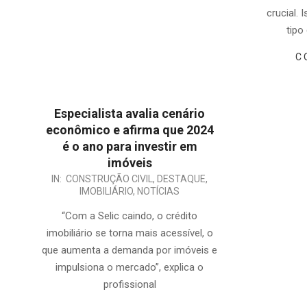
crucial.
tipo
C
Especialista avalia cenário
econômico e afirma que 2024
é o ano para investir em
imóveis
2024-
IN:
CONSTRUÇÃO CIVIL
,
DESTAQUE
,
IMOBILIÁRIO
,
NOTÍCIAS
02-
08
“Com a Selic caindo, o crédito
imobiliário se torna mais acessível, o
que aumenta a demanda por imóveis e
impulsiona o mercado”, explica o
profissional