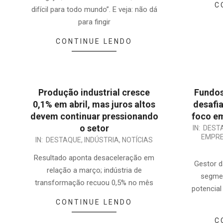
C
difícil para todo mundo”. E veja: não dá
para fingir
CONTINUE LENDO
Produção industrial cresce
Fundos
0,1% em abril, mas juros altos
desafia
devem continuar pressionando
foco em
o setor
2025-
IN:
DEST
EMPRE
2025-
IN:
DESTAQUE
,
INDÚSTRIA
,
NOTÍCIAS
04-
06-
15
Resultado aponta desaceleração em
Gestor d
04
relação a março; indústria de
segme
transformação recuou 0,5% no mês
potencial
CONTINUE LENDO
C