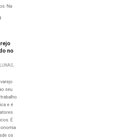
os. Na
O
arejo
ndo no
LUNAS
,
 varejo
 ao seu
trabalho
ica e é
fatores
icos. É
economia
esde os