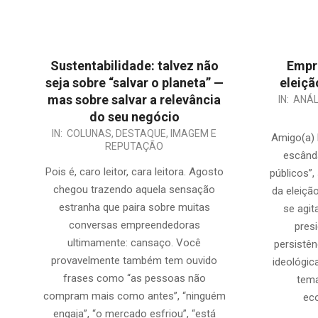
Sustentabilidade: talvez não
Empr
seja sobre “salvar o planeta” —
eleiçã
mas sobre salvar a relevância
2026-
IN:
ANÁL
do seu negócio
01-
2026-
IN:
COLUNAS
,
DESTAQUE
,
IMAGEM E
30
Amigo(a) 
REPUTAÇÃO
08-
escând
06
Pois é, caro leitor, cara leitora. Agosto
públicos”
chegou trazendo aquela sensação
da eleiçã
estranha que paira sobre muitas
se agit
conversas empreendedoras
presi
ultimamente: cansaço. Você
persistên
provavelmente também tem ouvido
ideológic
frases como “as pessoas não
tema
compram mais como antes”, “ninguém
ec
engaja”, “o mercado esfriou”, “está