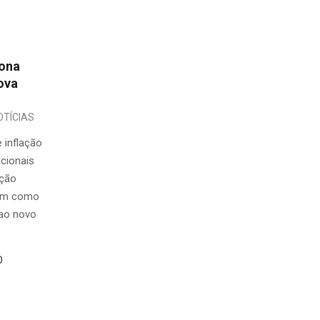
iona
ova
OTÍCIAS
 inflação
icionais
ação
gem como
 ao novo
O