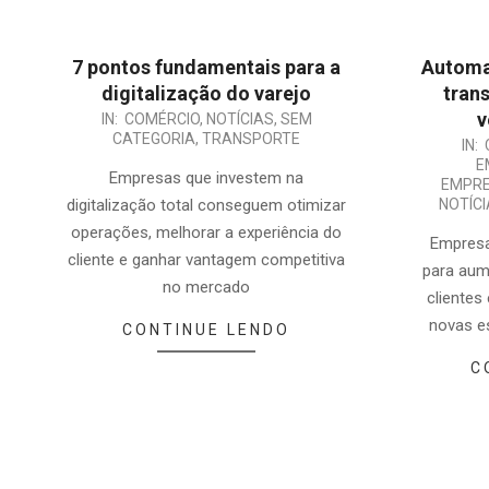
7 pontos fundamentais para a
Automa
digitalização do varejo
tran
v
2025-
IN:
COMÉRCIO
,
NOTÍCIAS
,
SEM
CATEGORIA
,
TRANSPORTE
2025-
03-
IN:
E
03-
28
Empresas que investem na
EMPRE
11
digitalização total conseguem otimizar
NOTÍC
operações, melhorar a experiência do
Empresa
cliente e ganhar vantagem competitiva
para aum
no mercado
clientes
novas e
CONTINUE LENDO
C