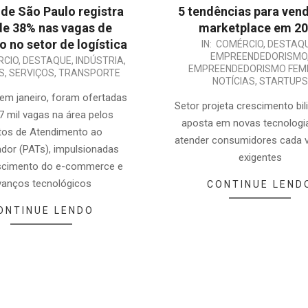
de São Paulo registra
5 tendências para vend
de 38% nas vagas de
marketplace em 2
 no setor de logística
2025-
IN:
COMÉRCIO
,
DESTAQ
EMPREENDEDORISMO
RCIO
,
DESTAQUE
,
INDÚSTRIA
,
02-
EMPREENDEDORISMO FEMI
S
,
SERVIÇOS
,
TRANSPORTE
03
NOTÍCIAS
,
STARTUPS
m janeiro, foram ofertadas
Setor projeta crescimento bil
7 mil vagas na área pelos
aposta em novas tecnologi
tos de Atendimento ao
atender consumidores cada 
ador (PATs), impulsionadas
exigentes
escimento do e-commerce e
vanços tecnológicos
CONTINUE LEND
ONTINUE LENDO