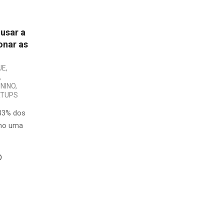
usar a
onar as
UE
,
,
NINO
,
RTUPS
 33% dos
mo uma
O