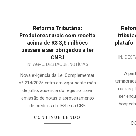
Reforma Tributária:
Refor
Produtores rurais com receita
tributa
acima de R$ 3,6 milhões
platafor
passam a ser obrigados a ter
CNPJ
2025-
IN:
DEST
2026-
IN:
AGRO
,
DESTAQUE
,
NOTÍCIAS
11-
07-
17
A par
Nova exigência da Lei Complementar
10
temporada 
nº 214/2025 entra em vigor neste mês
outras p
de julho; ausência do registro trava
ser enq
emissão de notas e aproveitamento
hospeda
de créditos do IBS e da CBS
CONTINUE LENDO
C