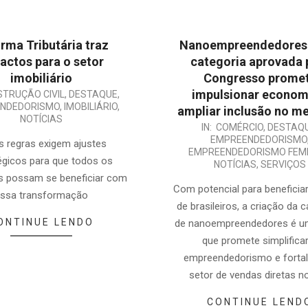
rma Tributária traz
Nanoempreendedores:
actos para o setor
categoria aprovada 
imobiliário
Congresso prome
impulsionar econom
TRUÇÃO CIVIL
,
DESTAQUE
,
NDEDORISMO
,
IMOBILIÁRIO
,
ampliar inclusão no m
NOTÍCIAS
2025-
IN:
COMÉRCIO
,
DESTAQ
EMPREENDEDORISMO
 regras exigem ajustes
01-
EMPREENDEDORISMO FEMI
égicos para que todos os
08
NOTÍCIAS
,
SERVIÇOS
s possam se beneficiar com
Com potencial para beneficia
ssa transformação
de brasileiros, a criação da 
ONTINUE LENDO
de nanoempreendedores é 
que promete simplifica
empreendedorismo e fortal
setor de vendas diretas n
CONTINUE LEND