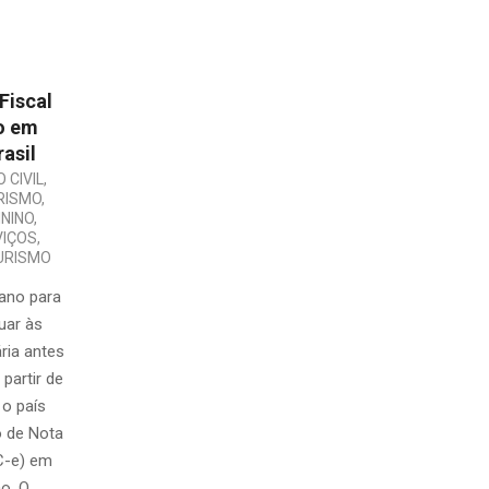
Fiscal
o em
asil
 CIVIL
,
RISMO
,
NINO
,
VIÇOS
,
URISMO
ano para
uar às
ria antes
partir de
 o país
o de Nota
FC-e) em
o. O