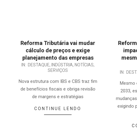
Reforma Tributária vai mudar
Reform
cálculo de preços e exige
impa
planejamento das empresas
mesmo
2025-
IN:
DESTAQUE
,
INDÚSTRIA
,
NOTÍCIAS
,
SERVIÇOS
2025-
07-
IN:
DES
07-
18
Nova estrutura com IBS e CBS traz fim
Mesmo c
14
de benefícios fiscais e obriga revisão
2033, es
de margens e estratégias
mudanças 
exigindo 
CONTINUE LENDO
C