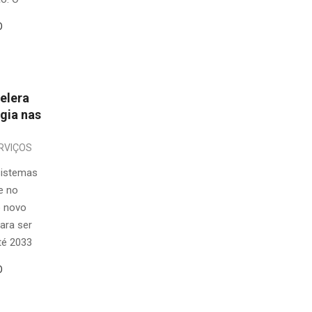
O
elera
gia nas
RVIÇOS
sistemas
e no
o novo
para ser
té 2033
O