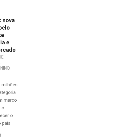
 nova
pelo
te
ia e
ercado
UE
,
,
NINO
,
r milhões
categoria
um marco
r o
ecer o
o país
O