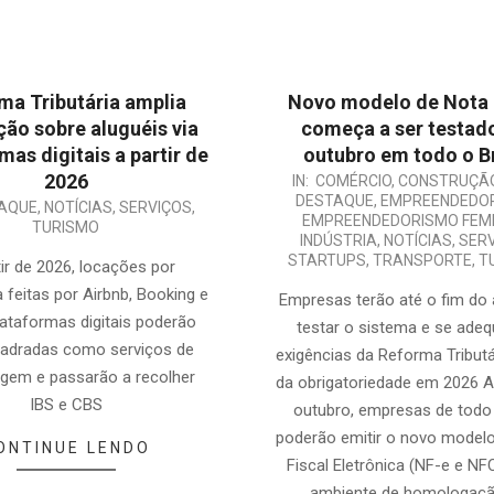
ma Tributária amplia
Novo modelo de Nota 
ção sobre aluguéis via
começa a ser testad
mas digitais a partir de
outubro em todo o Br
2026
2025-
IN:
COMÉRCIO
,
CONSTRUÇÃO
DESTAQUE
,
EMPREENDEDO
AQUE
,
NOTÍCIAS
,
SERVIÇOS
,
10-
EMPREENDEDORISMO FEMI
TURISMO
10
INDÚSTRIA
,
NOTÍCIAS
,
SER
STARTUPS
,
TRANSPORTE
,
T
tir de 2026, locações por
feitas por Airbnb, Booking e
Empresas terão até o fim do 
lataformas digitais poderão
testar o sistema e se adeq
uadradas como serviços de
exigências da Reforma Tributá
gem e passarão a recolher
da obrigatoriedade em 2026 A 
IBS e CBS
outubro, empresas de todo
poderão emitir o novo model
ONTINUE LENDO
Fiscal Eletrônica (NF-e e N
ambiente de homologaçã