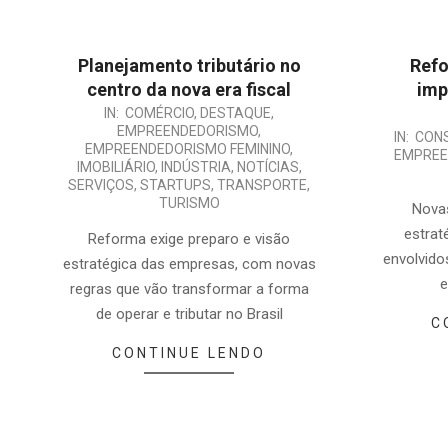
Planejamento tributário no
Refo
centro da nova era fiscal
imp
2025-
IN:
COMÉRCIO
,
DESTAQUE
,
EMPREENDEDORISMO
,
2025-
04-
IN:
CONS
EMPREENDEDORISMO FEMININO
,
EMPREE
01-
08
IMOBILIÁRIO
,
INDÚSTRIA
,
NOTÍCIAS
,
SERVIÇOS
,
STARTUPS
,
TRANSPORTE
,
30
TURISMO
Novas
estrat
Reforma exige preparo e visão
envolvido
estratégica das empresas, com novas
e
regras que vão transformar a forma
de operar e tributar no Brasil
C
CONTINUE LENDO