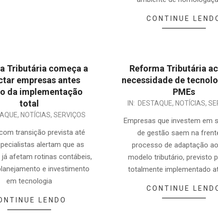
CONTINUE LEND
a Tributária começa a
Reforma Tributária ac
ctar empresas antes
necessidade de tecnolo
 da implementação
PMEs
total
2025-
IN:
DESTAQUE
,
NOTÍCIAS
,
SE
TAQUE
,
NOTÍCIAS
,
SERVIÇOS
05-
Empresas que investem em 
29
om transição prevista até
de gestão saem na frent
pecialistas alertam que as
processo de adaptação a
já afetam rotinas contábeis,
modelo tributário, previsto 
planejamento e investimento
totalmente implementado a
em tecnologia
CONTINUE LEND
ONTINUE LENDO