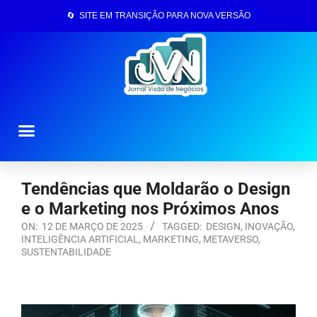
🔄 SITE EM TRANSIÇÃO PARA NOVA VERSÃO
Página Inicial
Tendências que Moldarão o Design
e o Marketing nos Próximos Anos
ON:
12 DE MARÇO DE 2025
TAGGED:
DESIGN
,
INOVAÇÃO
,
INTELIGÊNCIA ARTIFICIAL
,
MARKETING
,
METAVERSO
,
SUSTENTABILIDADE