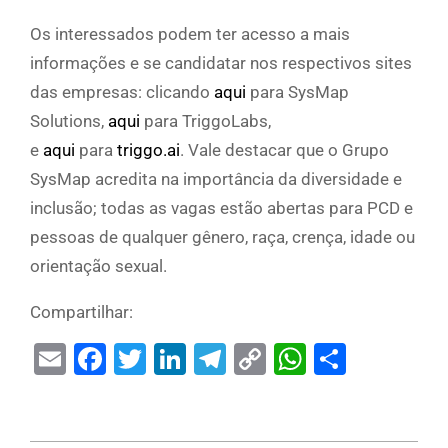
Os interessados podem ter acesso a mais
informações e se candidatar nos respectivos sites
das empresas: clicando
aqui
para SysMap
Solutions,
aqui
para TriggoLabs,
e
aqui
para
triggo.ai
. Vale destacar que o Grupo
SysMap acredita na importância da diversidade e
inclusão; todas as vagas estão abertas para PCD e
pessoas de qualquer gênero, raça, crença, idade ou
orientação sexual.
Compartilhar:
Email
Facebook
Twitter
LinkedIn
Telegram
Copy
WhatsAp
Share
Link