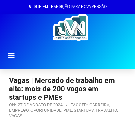
🔄 SITE EM TRANSIÇÃO PARA NOVA VERSÃO
Página Inicial
Vagas | Mercado de trabalho em
alta: mais de 200 vagas em
startups e PMEs
ON:
27 DE AGOSTO DE 2024
TAGGED:
CARREIRA
,
EMPREGO
,
OPORTUNIDADE
,
PME
,
STARTUPS
,
TRABALHO
,
VAGAS