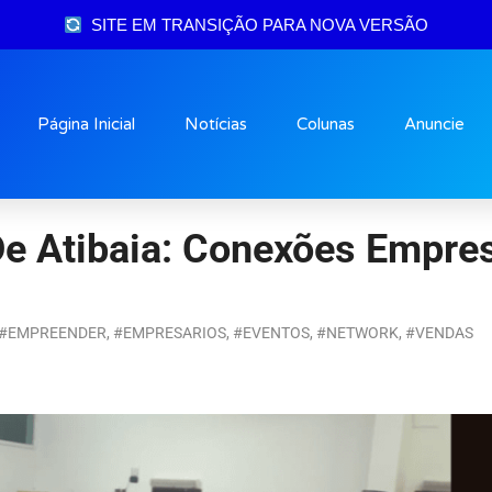
SITE EM TRANSIÇÃO PARA NOVA VERSÃO
Página Inicial
Notícias
Colunas
Anuncie
De Atibaia: Conexões Empres
#EMPREENDER
,
#EMPRESARIOS
,
#EVENTOS
,
#NETWORK
,
#VENDAS