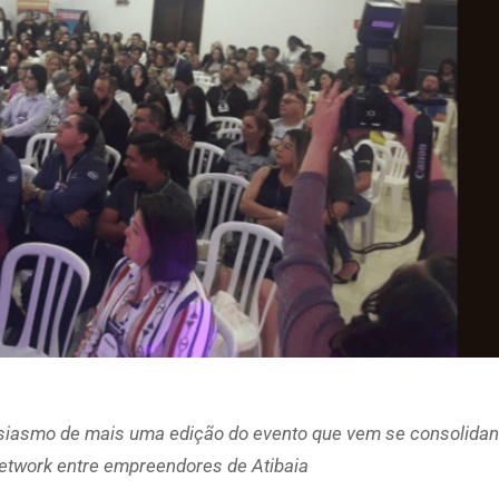
siasmo de mais uma edição do evento que vem se consolida
network entre empreendores de Atibaia