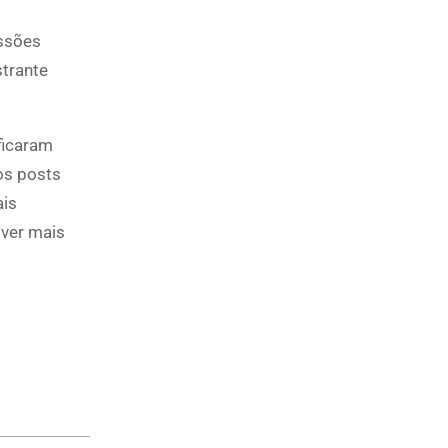
essões
strante
ficaram
os posts
ais
ver mais