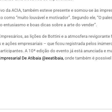
ivo da ACIA, também esteve presente e somou-se às impr
to como “muito louvável e motivador”. Segundo ele, “O pale
o entusiasmo e boas dicas sobre a arte do vender”.
presários, as lições de Bottini e a atmosfera revigorante 
 e ações empresariais – que ficou registrada pelos inúmer
rticipantes. A 10ª edição do evento já está anunciada e m
mpresarial De Atibaia @eeatibaia,
onde também é possível 
p