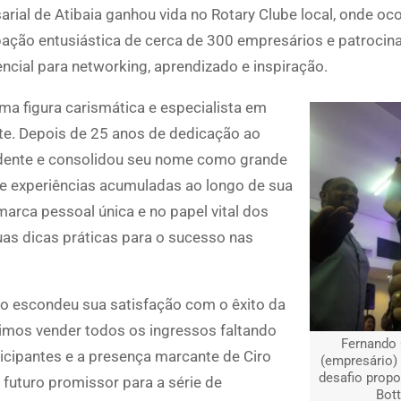
arial de Atibaia ganhou vida no Rotary Clube local, onde oco
ação entusiástica de cerca de 300 empresários e patrocina
cial para networking, aprendizado e inspiração.
uma figura carismática e especialista em
nte. Depois de 25 anos de dedicação ao
endente e consolidou seu nome como grande
s e experiências acumuladas ao longo de sua
arca pessoal única e no papel vital dos
as dicas práticas para o sucesso nas
o escondeu sua satisfação com o êxito da
uimos vender todos os ingressos faltando
Fernando
ticipantes e a presença marcante de Ciro
(empresário) 
desafio propo
futuro promissor para a série de
Bott