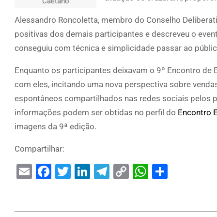
Caetano
Alessandro Roncoletta, membro do Conselho Deliberat
positivas dos demais participantes e descreveu o even
conseguiu com técnica e simplicidade passar ao públic
Enquanto os participantes deixavam o 9º Encontro de Em
com eles, incitando uma nova perspectiva sobre vendas
espontâneos compartilhados nas redes sociais pelos pa
informações podem ser obtidas no perfil do
Encontro E
imagens da 9ª edição.
Compartilhar:
Email
Facebook
Twitter
LinkedIn
Telegram
Copy
WhatsAp
Share
Link