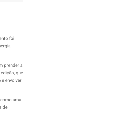
nto foi
nergia
em prender a
 edição, que
 e envolver
iu como uma
s de