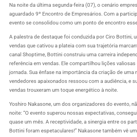
Na noite da última segunda-feira (07), o cenário empres
aguardado 9º Encontro de Empresários. Com a particip
evento se consolidou como um ponto de encontro essen
A palestra de destaque foi conduzida por Ciro Bottini, 
vendas que cativou a plateia com sua trajetória marca
canal Shoptime, Bottini construiu uma carreira indep
referência em vendas. Ele compartilhou lições valiosa
jornada. Sua ênfase na importância da criação de uma m
vendedores apaixonados ressoou com a audiência, e su
vendas trouxeram um toque energético à noite.
Yoshiro Nakasone, um dos organizadores do evento, nã
noite: “O evento superou nossas expectativas, conseg
quase um mês. A receptividade, a sinergia entre os par
Bottini foram espetaculares!” Nakasone também vê um 