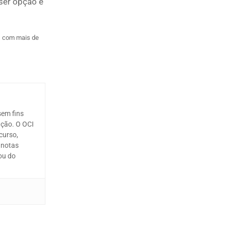
ser opção e
, com mais de
sem fins
ação. O OCI
curso,
 notas
ou do