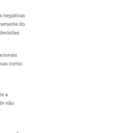
s negativas
ntemente do
 decisões
acionais
soas como
te a
dir não