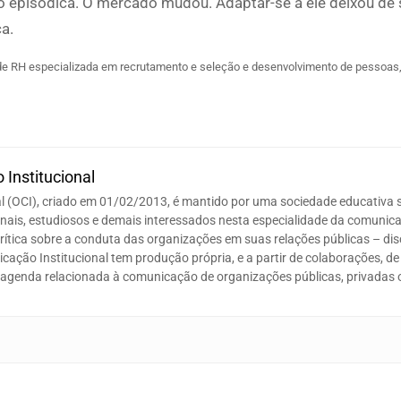
o episódica. O mercado mudou. Adaptar-se a ele deixou de 
a.
 de RH especializada em recrutamento e seleção e desenvolvimento de pessoas
 Institucional
l (OCI), criado em 01/02/2013, é mantido por uma sociedade educativa 
nais, estudiosos e demais interessados nesta especialidade da comunic
crítica sobre a conduta das organizações em suas relações públicas – dis
ação Institucional tem produção própria, e a partir de colaborações, de
g e agenda relacionada à comunicação de organizações públicas, privadas 