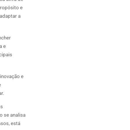
ropósito e
 adaptar a
ncher
a e
cipais
 inovação e
e
r.
os
o se analisa
sos, está