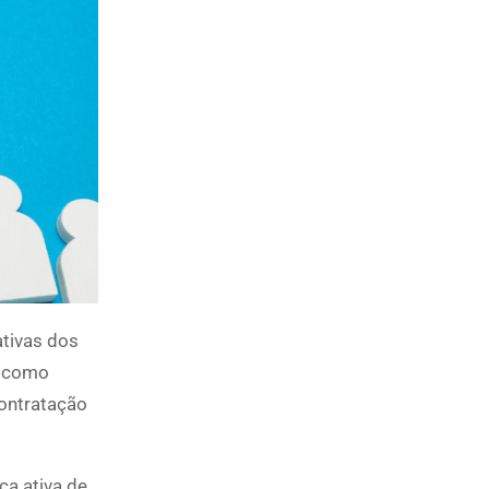
tivas dos
a como
contratação
ca ativa de