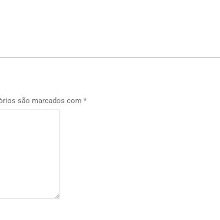
p
órios são marcados com
*