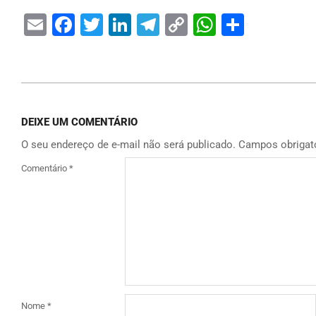
Email
Facebook
Twitter
LinkedIn
Telegram
Copy
WhatsAp
Share
Link
DEIXE UM COMENTÁRIO
O seu endereço de e-mail não será publicado.
Campos obrigat
Comentário
*
Nome
*