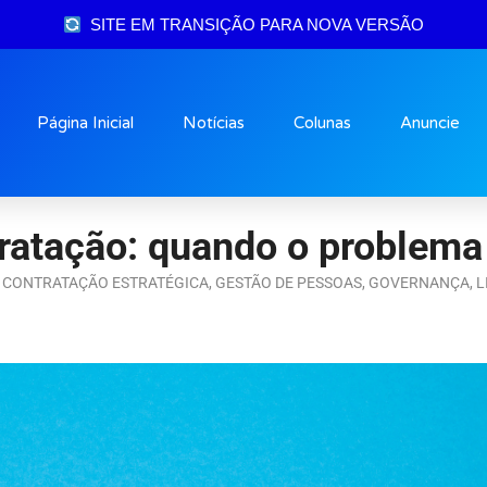
SITE EM TRANSIÇÃO PARA NOVA VERSÃO
Página Inicial
Notícias
Colunas
Anuncie
tratação: quando o problema 
,
CONTRATAÇÃO ESTRATÉGICA
,
GESTÃO DE PESSOAS
,
GOVERNANÇA
,
L