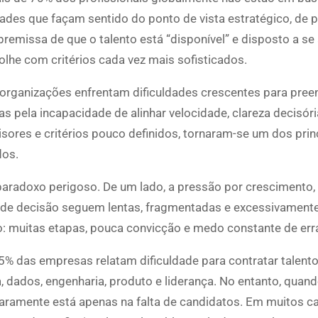
es que façam sentido do ponto de vista estratégico, de p
remissa de que o talento está “disponível” e disposto a se
olhe com critérios cada vez mais sofisticados.
ganizações enfrentam dificuldades crescentes para pree
s pela incapacidade de alinhar velocidade, clareza decisóri
isores e critérios pouco definidos, tornaram-se um dos prin
dos.
paradoxo perigoso. De um lado, a pressão por crescimento,
ras de decisão seguem lentas, fragmentadas e excessivament
o: muitas etapas, pouca convicção e medo constante de erra
 das empresas relatam dificuldade para contratar talent
 dados, engenharia, produto e liderança. No entanto, quand
aramente está apenas na falta de candidatos. Em muitos ca