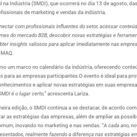
l na Indústria (SMDI), que ocorrerá no dia 13 de agosto, da
issionais de marketing e vendas da indústria.
nectar com profissionais influentes do setor, acessar conteú
mes do mercado B2B, descobrir novas estratégias e ferrame
obter insights valiosos para aplicar imediatamente nas empre
BIMAQ.
o um marco no calendário da indústria, oferecendo conteú
s para as empresas participantes.O evento é ideal para pro
nhecimentos e aplicar novas estratégias em suas empresas
SMDI é o lugar certo,
” acrescenta Lariza.
eira edição, o SMDI continua a se destacar, de acordo com
ar as estratégias das empresas, além de ampliar as possib
comum, inovando no marketing e nas vendas. “
A cada ano, no
sentados, realmente fazendo a diferença nas estratégias e