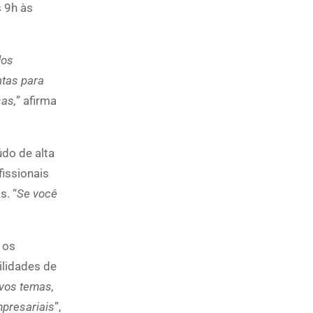
s 9h às
dos
ntas para
sas,
” afirma
do de alta
fissionais
. “
Se você
 os
ilidades de
vos temas,
mpresariais
”,