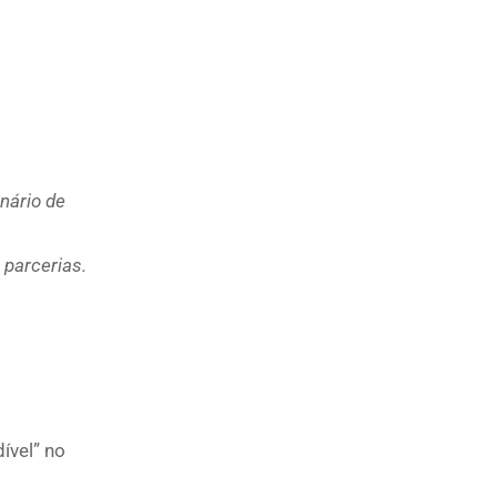
nário de
 parcerias.
ível” no