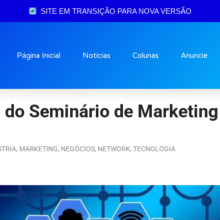
SITE EM TRANSIÇÃO PARA NOVA VERSÃO
Página Inicial
Notícias
Colunas
Anuncie
do Seminário de Marketing D
STRIA
,
MARKETING
,
NEGÓCIOS
,
NETWORK
,
TECNOLOGIA