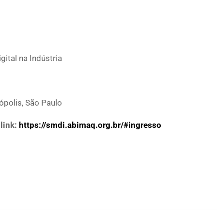
ital na Indústria
polis, São Paulo
o
link:
https://smdi.abimaq.org.br/#ingresso
p