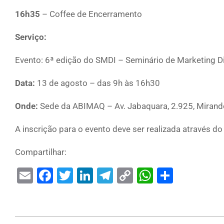
16h35
– Coffee de Encerramento
Serviço:
Evento: 6ª edição do SMDI – Seminário de Marketing Dig
Data:
13 de agosto – das 9h às 16h30
Onde:
Sede da ABIMAQ – Av. Jabaquara, 2.925, Mirandó
A inscrição para o evento deve ser realizada através d
Compartilhar:
Email
Facebook
Twitter
LinkedIn
Telegram
Copy
WhatsAp
Share
Link