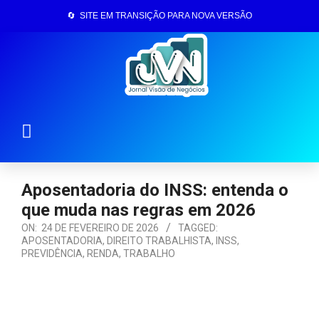
🔄 SITE EM TRANSIÇÃO PARA NOVA VERSÃO
Página Inicial
Aposentadoria do INSS: entenda o
que muda nas regras em 2026
ON:
24 DE FEVEREIRO DE 2026
TAGGED:
APOSENTADORIA
,
DIREITO TRABALHISTA
,
INSS
,
PREVIDÊNCIA
,
RENDA
,
TRABALHO