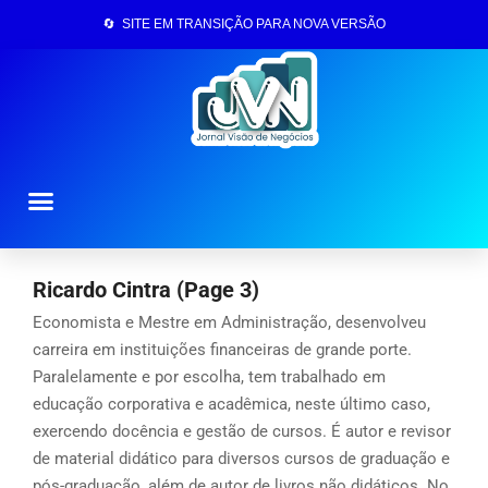
🔄 SITE EM TRANSIÇÃO PARA NOVA VERSÃO
Página Inicial
Ricardo Cintra
(Page 3)
Economista e Mestre em Administração, desenvolveu
carreira em instituições financeiras de grande porte.
Paralelamente e por escolha, tem trabalhado em
educação corporativa e acadêmica, neste último caso,
exercendo docência e gestão de cursos. É autor e revisor
de material didático para diversos cursos de graduação e
pós-graduação, além de autor de livros não didáticos. No