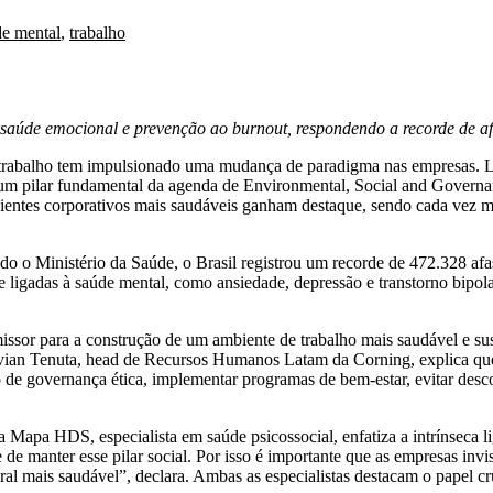
de mental
,
trabalho
 saúde emocional e prevenção ao burnout, respondendo a recorde de af
 trabalho tem impulsionado uma mudança de paradigma nas empresas. L
m pilar fundamental da agenda de Environmental, Social and Governan
ientes corporativos mais saudáveis ganham destaque, sendo cada vez ma
do o Ministério da Saúde, o Brasil registrou um recorde de 472.328 a
e ligadas à saúde mental, como ansiedade, depressão e transtorno bipol
r para a construção de um ambiente de trabalho mais saudável e sust
 Vivian Tenuta, head de Recursos Humanos Latam da Corning, explica qu
 de governança ética, implementar programas de bem-estar, evitar desco
 Mapa HDS, especialista em saúde psicossocial, enfatiza a intrínseca l
de manter esse pilar social. Por isso é importante que as empresas inv
 mais saudável”, declara. Ambas as especialistas destacam o papel cru