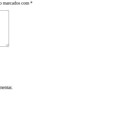
ão marcados com
*
mentar.