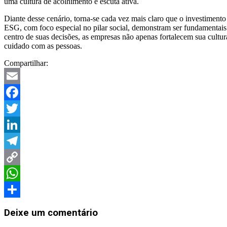
uma cultura de acolhimento e escuta ativa.
Diante desse cenário, torna-se cada vez mais claro que o investimento
ESG, com foco especial no pilar social, demonstram ser fundamentais
centro de suas decisões, as empresas não apenas fortalecem sua cult
cuidado com as pessoas.
Compartilhar:
Email
Facebook
Twitter
LinkedIn
Telegram
Copy
Link
WhatsApp
2025-
Share
05-
Deixe um comentário
02