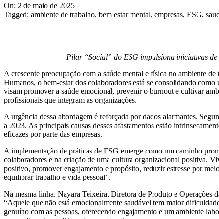
On:
2 de maio de 2025
Tagged:
ambiente de trabalho
,
bem estar mental
,
empresas
,
ESG
,
sau
Pilar “Social” do ESG impulsiona iniciativas de
A crescente preocupação com a saúde mental e física no ambiente de
Humanos, o bem-estar dos colaboradores está se consolidando como u
visam promover a saúde emocional, prevenir o burnout e cultivar amb
profissionais que integram as organizações.
A urgência dessa abordagem é reforçada por dados alarmantes. Segun
a 2023. As principais causas desses afastamentos estão intrinsecament
eficazes por parte das empresas.
A implementação de práticas de ESG emerge como um caminho promisso
colaboradores e na criação de uma cultura organizacional positiva.
positivo, promover engajamento e propósito, reduzir estresse por meio
equilibrar trabalho e vida pessoal”.
Na mesma linha, Nayara Teixeira, Diretora de Produto e Operações da
“Aquele que não está emocionalmente saudável tem maior dificuldade 
genuíno com as pessoas, oferecendo engajamento e um ambiente laboral