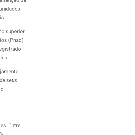
tunidades
is.
no superior
ios (Pnad)
registrado
des.
nejamento
 de seus
 o
.
es. Entre
1%