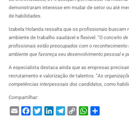
demonstraram interesse em mudar de setor ou até mesm
de habilidades.
Izabela Holanda ressalta que os profissionais buscam
ambiente de trabalho saudável e flexível. “
O conceito de
profissionais estão preocupados com o reconhecimento
ambiente que favoreça seu desenvolvimento pessoal e pr
A especialista destaca ainda que as empresas precisa
recrutamento e valorização de talentos. “
As organizaçõe
competências interpessoais dos candidatos, como habili
Compartilhar:
Email
Facebook
Twitter
LinkedIn
Telegram
Copy
WhatsAp
Share
Link