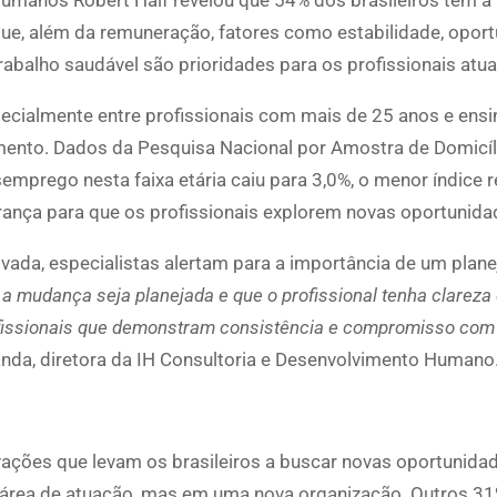
que, além da remuneração, fatores como estabilidade, opor
abalho saudável são prioridades para os profissionais atua
ecialmente entre profissionais com mais de 25 anos e ensi
mento. Dados da Pesquisa Nacional por Amostra de Domicíl
semprego nesta faixa etária caiu para 3,0%, o menor índice 
ança para que os profissionais explorem novas oportunida
ivada, especialistas alertam para a importância de um pla
 a mudança seja planejada e que o profissional tenha clareza
profissionais que demonstram consistência e compromisso com
landa, diretora da IH Consultoria e Desenvolvimento Humano
vações que levam os brasileiros a buscar novas oportunidad
área de atuação, mas em uma nova organização. Outros 3