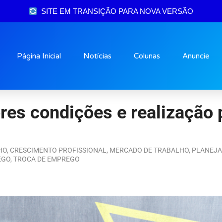
SITE EM TRANSIÇÃO PARA NOVA VERSÃO
Página Inicial
Notícias
Colunas
Anuncie
res condições e realização
HO
,
CRESCIMENTO PROFISSIONAL
,
MERCADO DE TRABALHO
,
PLANEJA
EGO
,
TROCA DE EMPREGO