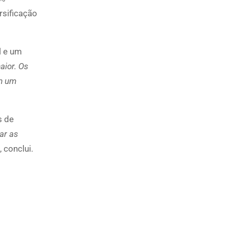
rsificação
l e um
aior. Os
m um
s de
ar as
“, conclui.