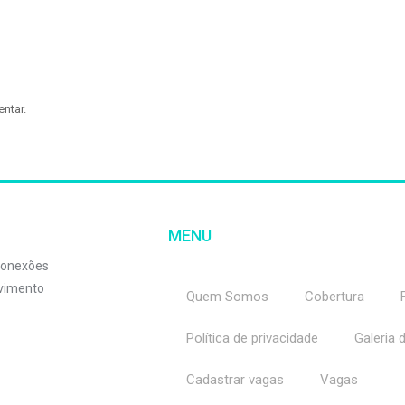
ntar.
MENU
 conexões
lvimento
Quem Somos
Cobertura
Política de privacidade
Galeria 
Cadastrar vagas
Vagas