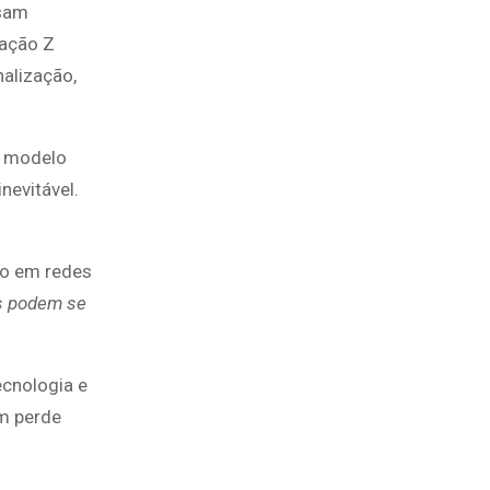
usam
ração Z
nalização,
o modelo
nevitável.
ão em redes
s podem se
ecnologia e
em perde