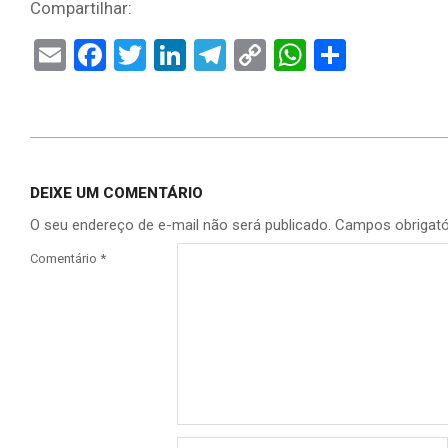
Compartilhar:
Email
Facebook
Twitter
LinkedIn
Telegram
Copy
WhatsAp
Share
Link
DEIXE UM COMENTÁRIO
O seu endereço de e-mail não será publicado.
Campos obrigat
Comentário
*