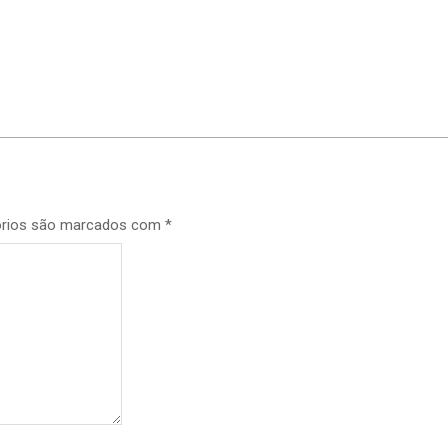
p
órios são marcados com
*