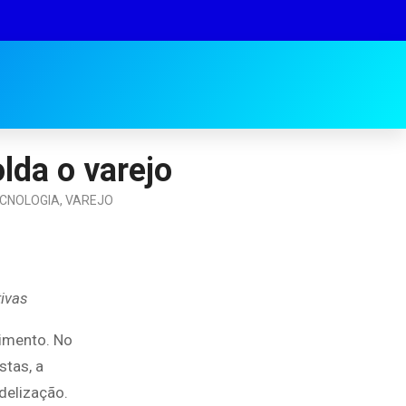
lda o varejo
CNOLOGIA
,
VAREJO
tivas
imento. No
stas, a
delização.