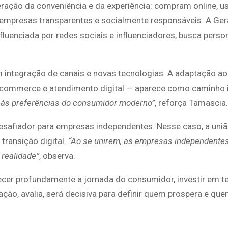
ração da conveniência e da experiência: compram online, 
 empresas transparentes e socialmente responsáveis. A Ge
nfluenciada por redes sociais e influenciadores, busca perso
m integração de canais e novas tecnologias. A adaptação a
 e-commerce e atendimento digital — aparece como caminho i
r às preferências do consumidor moderno”
, reforça Tamascia.
desafiador para empresas independentes. Nesse caso, a uni
 transição digital.
“Ao se unirem, as empresas independente
 realidade”
, observa.
ecer profundamente a jornada do consumidor, investir em t
ção, avalia, será decisiva para definir quem prospera e qu