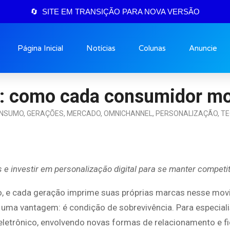
🔄 SITE EM TRANSIÇÃO PARA NOVA VERSÃO
Página Inicial
Notícias
Colunas
Anuncie
Z: como cada consumidor mo
NSUMO
,
GERAÇÕES
,
MERCADO
,
OMNICHANNEL
,
PERSONALIZAÇÃO
,
TE
 investir em personalização digital para se manter competi
, e cada geração imprime suas próprias marcas nesse mov
ma vantagem: é condição de sobrevivência. Para especiali
letrônico, envolvendo novas formas de relacionamento e fi